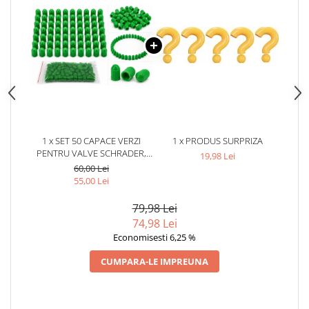
1 x SET 50 CAPACE VERZI
1 x PRODUS SURPRIZA
PENTRU VALVE SCHRADER,
19,98 Lei
PROTECTIE UNIVERSALA
60,00 Lei
PENTRU ROTI
55,00 Lei
79,98 Lei
74,98 Lei
Economisesti 6,25 %
CUMPARA-LE IMPREUNA