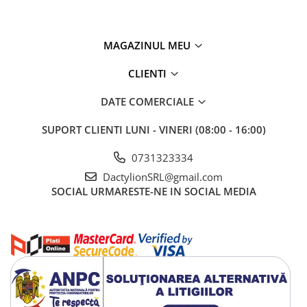
MAGAZINUL MEU
CLIENTI
DATE COMERCIALE
SUPORT CLIENTI
LUNI - VINERI (08:00 - 16:00)
0731323334
DactylionSRL@gmail.com
SOCIAL
URMARESTE-NE IN SOCIAL MEDIA
Compatibile cu majoritatea valvelelor Schrader utilizate pe
autoturisme, motociclete, biciclete, ATV-uri, SUV-uri, autoutilitare,
remorci, camioane si utilaje agricole, aceste capace reprezinta o
solutie practica atat pentru utilizatorii individuali, cat si pentru
ateliere auto, vulcanizari si administratori de flote.