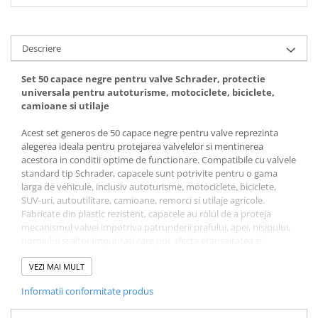
Descriere
Set 50 capace negre pentru valve Schrader, protectie
universala pentru autoturisme, motociclete, biciclete,
camioane si utilaje
Acest set generos de 50 capace negre pentru valve reprezinta
alegerea ideala pentru protejarea valvelelor si mentinerea
acestora in conditii optime de functionare. Compatibile cu valvele
standard tip Schrader, capacele sunt potrivite pentru o gama
larga de vehicule, inclusiv autoturisme, motociclete, biciclete,
SUV-uri, autoutilitare, camioane, remorci si utilaje agricole.
Fabricate din plastic rezistent, capacele au rolul de a proteja
mecanismul valvei impotriva patrunderii prafului, apei, nisipului,
noroiului si altor impuritati care pot afecta etanseitatea si
performanta sistemului de umflare. Prin protejarea filetului si a
partilor sensibile ale valvei, acestea contribuie la reducerea uzurii
VEZI MAI MULT
si la prelungirea duratei de utilizare.
Informatii conformitate produs