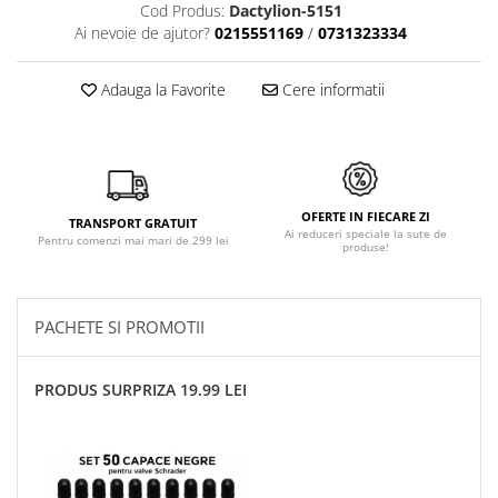
Cod Produs:
Dactylion-5151
Ai nevoie de ajutor?
0215551169
/
0731323334
Adauga la Favorite
Cere informatii
OFERTE IN FIECARE ZI
TRANSPORT GRATUIT
Ai reduceri speciale la sute de
Pentru comenzi mai mari de 299 lei
produse!
PACHETE SI PROMOTII
PRODUS SURPRIZA 19.99 LEI