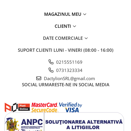
vehicul.
Setul de 50 bucati este recomandat atat pentru utilizatori
MAGAZINUL MEU
individuali care detin mai multe vehicule, cat si pentru service-uri
auto, vulcanizari, magazine de piese auto, flote comerciale sau
ateliere de intretinere. Cantitatea mare asigura disponibilitatea
CLIENTI
unor capace de rezerva ori de cate ori este necesar.
DATE COMERCIALE
SUPORT CLIENTI
LUNI - VINERI (08:00 - 16:00)
0215551169
0731323334
DactylionSRL@gmail.com
SOCIAL
URMARESTE-NE IN SOCIAL MEDIA