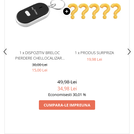
1 x DISPOZITIV BRELOC
1 x PRODUS SURPRIZA
PIERDERE CHEI,LOCALIZARE
19,98 Lei
PRIN SUNET, MINI LANTERNA
30,00 Lei
LED - NEGRU
15,00 Lei
49,98 Lei
34,98 Lei
Economisesti 30,01 %
CUMPARA-LE IMPREUNA