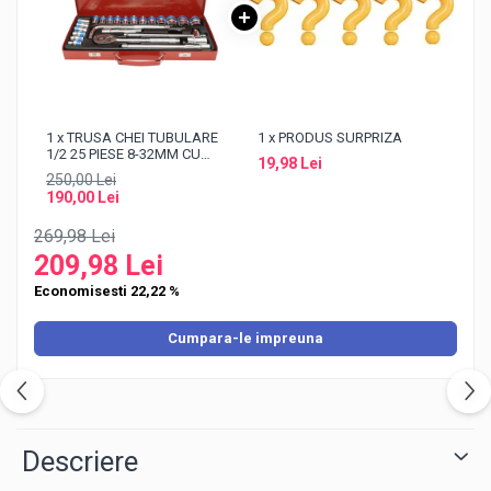
1 x TRUSA CHEI TUBULARE
1 x PRODUS SURPRIZA
1/2 25 PIESE 8-32MM CU
19,98 Lei
CLICHET RAPID, BARA L SI
250,00 Lei
EXTENSII, SET COMPLET
190,00 Lei
PENTRU MECANICA AUTO SI
REPARATII
269,98 Lei
209,98 Lei
Economisesti 22,22 %
Cumpara-le impreuna
Descriere