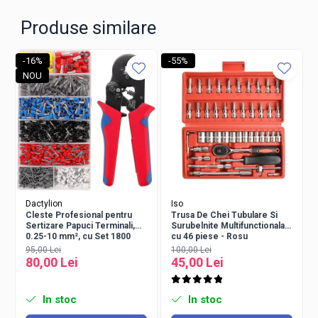
Produse similare
-16%
-55%
NOU
Dactylion
Iso
Cleste Profesional pentru
Trusa De Chei Tubulare Si
Sertizare Papuci Terminali,
Surubelnite Multifunctionala
0.25-10 mm², cu Set 1800
cu 46 piese - Rosu
Accesorii Izolate, Falci din
95,00 Lei
100,00 Lei
Otel Calit, Cutie Organizare
80,00 Lei
45,00 Lei
In stoc
In stoc