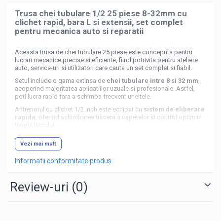
Trusa chei tubulare 1/2 25 piese 8-32mm cu
clichet rapid, bara L si extensii, set complet
pentru mecanica auto si reparatii
Aceasta trusa de chei tubulare 25 piese este conceputa pentru
lucrari mecanice precise si eficiente, fiind potrivita pentru ateliere
auto, service-uri si utilizatori care cauta un set complet si fiabil.
Setul include o gama extinsa de
chei tubulare intre 8 si 32 mm
,
acoperind majoritatea aplicatiilor uzuale si profesionale. Astfel,
poti lucra rapid fara a schimba frecvent uneltele.
Antrenorul cu clichet 1/2 inch este echipat cu
sistem de eliberare
rapida
, oferind schimbarea usoara a capetelor si control optim in
timpul lucrului.
Trusa este echipata cu
bara L, bara culisanta si extensii
, oferind
Vezi mai mult
flexibilitate maxima si acces facil in zone greu accesibile.
Articulatia universala permite lucrul la unghiuri dificile.
Informatii conformitate produs
Review-uri
(0)