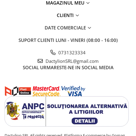
MAGAZINUL MEU
Tip bec
LED
Pozitie montare
Spate
CLIENTI
Tip montare
Pe portbagaj
DATE COMERCIALE
Material
Plastic
SUPORT CLIENTI
LUNI - VINERI (08:00 - 16:00)
Caracteristici cheie
Waterproof
0731323334
Continut pachet
3 x lumini
DactylionSRL@gmail.com
Culoare
Rosu
SOCIAL
URMARESTE-NE IN SOCIAL MEDIA
CARACTERISTICI TEHNICE
Putere (lumeni)
15
Tip alimentare
Acumulator
Tip baterie
Reincarcabila
Autonomie
10 h
Numar moduri de iluminare
4
Dactylion SRL All rights reserved.
Platforma E-commerce by Gomag