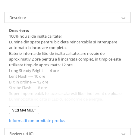
Descriere
Descriere:
100% nou si de inalta calitate!
Lumina din spate pentru bicicleta reincarcabila si intrerupere
automata la incarcare completa.
Baterie interna de litiu de inalta calitate, are nevoie de
aproximativ 2 ore pentru a fi incarcata complet, in timp ce este
utilizata timp de aproximativ 12 ore.
Long Steady Bright ---- 4 ore
Lent Flash ---- 10 ore
Blit in ordine --- 12 ore
Strobe Flash ---- 8 ore
Super impermeabil, te face sa calaresti liber indiferent de ploaie.
Luminozitate ridicata si LED cu economie de energie.
Specificatii:
VEZI MAI MULT
Nume: Lampa LED pentru bicicleta din spate
Informatii conformitate produs
Culoare:Rosu
Dimensiune: 7.5 * 3 * 2cm / 2.95 * 1.18 * 0.79 "
Material: plastic
Review-uri
(0)