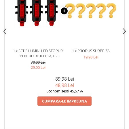
1 x SET 3 LUMINI LED,STOPURI
1 x PRODUS SURPRIZA
PENTRU BICICLETA,15
19,98 Lei
LUMENI,INCARCARE USB,4
70,00 Lei
MODURI DE ILUMINARE
29,00 Lei
89,98 Lei
48,98 Lei
Economisesti 45,57 %
CUMPARA-LE IMPREUNA