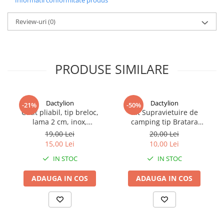
setul ofera iluminare eficienta si vizibilitate sporita atat pe timp
de noapte, cat si in conditii de luminozitate redusa.
Review-uri
(0)
PRODUSE SIMILARE
Dactylion
Dactylion
-21%
-50%
Cutit pliabil, tip breloc,
Kit Supravietuire de
lama 2 cm, inox,
camping tip Bratara
multifunctional
Survival 5in1 - Verde
19,00 Lei
20,00 Lei
15,00 Lei
10,00 Lei
IN STOC
IN STOC
ADAUGA IN COS
ADAUGA IN COS