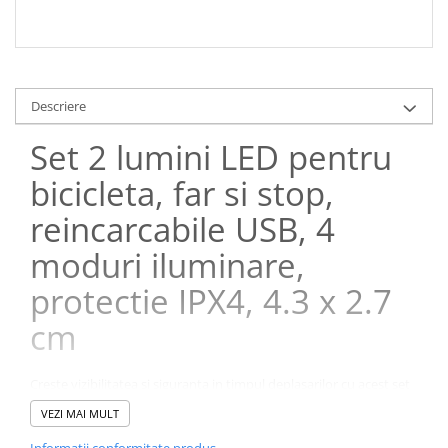
Descriere
Set 2 lumini LED pentru
bicicleta, far si stop,
reincarcabile USB, 4
moduri iluminare,
protectie IPX4, 4.3 x 2.7
cm
Creste vizibilitatea si siguranta in timpul deplasarilor cu acest set
complet de lumini LED pentru bicicleta, format din far frontal alb
VEZI MAI MULT
si stop spate rosu. Conceput pentru utilizare zilnica, plimbari
recreative, naveta urbana, ture sportive sau activitati in aer liber,
Informatii conformitate produs