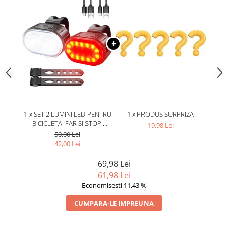
1 x SET 2 LUMINI LED PENTRU
1 x PRODUS SURPRIZA
BICICLETA, FAR SI STOP,
19,98 Lei
REINCARCABILE USB, 4
50,00 Lei
MODURI ILUMINARE,
42,00 Lei
PROTECTIE IPX4, 4.3 X 2.7 CM
69,98 Lei
61,98 Lei
Economisesti 11,43 %
CUMPARA-LE IMPREUNA