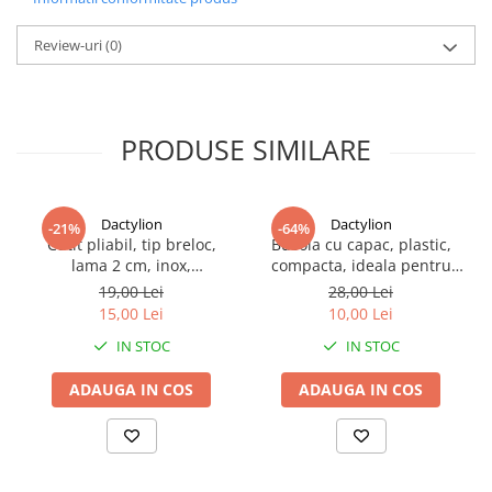
Review-uri
(0)
PRODUSE SIMILARE
Dactylion
Dactylion
-21%
-64%
Cutit pliabil, tip breloc,
Busola cu capac, plastic,
lama 2 cm, inox,
compacta, ideala pentru
multifunctional
drumetii, camping,
19,00 Lei
28,00 Lei
supravietuire, 6 x 4.8 x 1.5
15,00 Lei
10,00 Lei
cm, negru
Fiecare clips este realizat dintr-o combinatie de
silicon flexibil si
IN STOC
IN STOC
plastic rezistent
, materiale care ofera echilibrul ideal intre
confort si durabilitate. Suprafata din silicon asigura aderenta
ADAUGA IN COS
ADAUGA IN COS
optima fara a exercita presiune excesiva asupra nasului,
reducand riscul de alunecare in timpul miscarii.