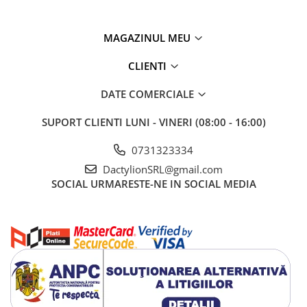
MAGAZINUL MEU
CLIENTI
DATE COMERCIALE
SUPORT CLIENTI
LUNI - VINERI (08:00 - 16:00)
0731323334
DactylionSRL@gmail.com
SOCIAL
URMARESTE-NE IN SOCIAL MEDIA
Setul include
14 clipsuri reutilizabile in 10 culori diferite
, fiind
ideal pentru familii, cluburi sportive, cursuri de inot, scoli sau
grupuri de antrenament. Culorile variate permit identificarea
rapida a fiecarui clips si ofera un aspect modern si atractiv.
Designul anatomic mentine clipsul ferm pe nas, contribuind la