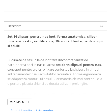
Descriere
Set 14 clipsuri pentru nas inot, forma anatomica, silicon
moale si plastic, reutilizabile, 10 culori diferite, pentru copii
si adulti
Bucura-te de sesiunile de inot fara disconfort cauzat de
patrunderea apei in nas cu acest
set de 14 clipsuri pentru nas
,
conceput pentru a oferi o fixare confortabila si sigura in timpul
antrenamentelor sau activitatilor recreative. Forma ergonomica
se adapteaza conturului nasului, iar materialele moi contribuie la
o purtare placuta chiar si pe durata utilizarii prelungite.
VEZI MAI MULT
Informatii conformitate produs