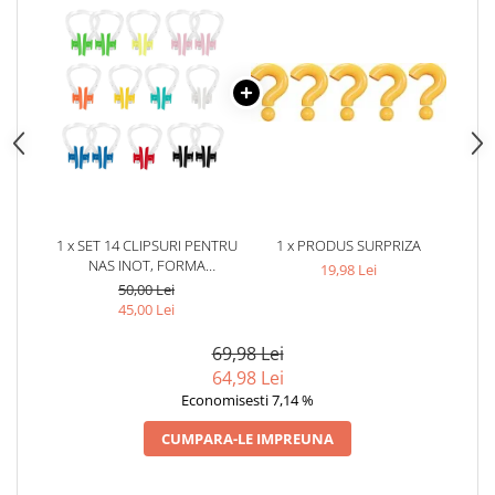
1 x SET 14 CLIPSURI PENTRU
1 x PRODUS SURPRIZA
NAS INOT, FORMA
19,98 Lei
ANATOMICA, SILICON MOALE
50,00 Lei
SI PLASTIC, REUTILIZABILE, 10
45,00 Lei
CULORI DIFERITE, PENTRU
COPII SI ADULTI
69,98 Lei
64,98 Lei
Economisesti 7,14 %
CUMPARA-LE IMPREUNA