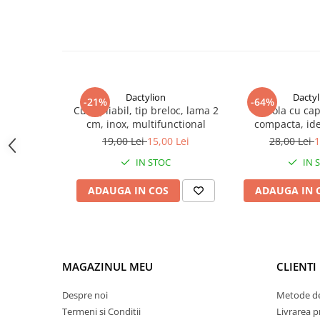
Dactylion
Dactyl
-21%
-64%
Cutit pliabil, tip breloc, lama 2
Busola cu capa
cm, inox, multifunctional
compacta, id
drumetii, 
19,00 Lei
15,00 Lei
28,00 Lei
1
supravietuire, 6 
IN STOC
IN 
neg
ADAUGA IN COS
ADAUGA IN 
MAGAZINUL MEU
CLIENTI
Despre noi
Metode de
Termeni si Conditii
Livrarea 