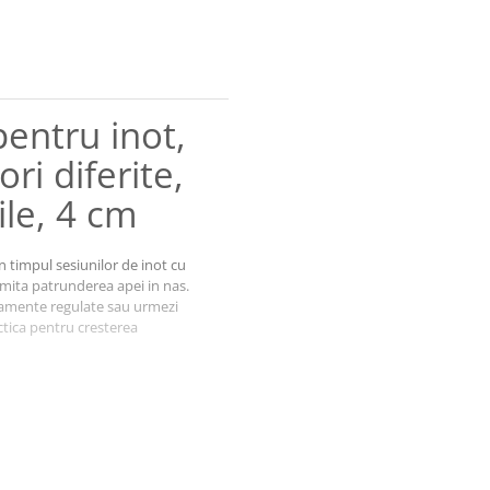
pentru inot,
ori diferite,
ile, 4 cm
n timpul sesiunilor de inot cu
imita patrunderea apei in nas.
renamente regulate sau urmezi
actica pentru cresterea