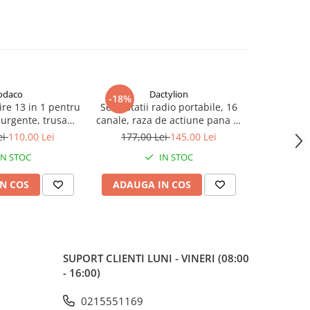
odaco
Dactylion
-18%
-36%
ire 13 in 1 pentru
Set 2 statii radio portabile, 16
Busola
urgente, trusa
canale, raza de actiune pana la
drumeti
usola, lanterna,
8 km, frecventa 400-470 MHz,
metalica, i
ei
110,00 Lei
177,00 Lei
145,00 Lei
59,0
 laser si accesorii
baterie 1500 mAh, casti si
1.5
IN STOC
IN STOC
tdoor
incarcatoare incluse, negru
N COS
ADAUGA IN COS
ADAUG
SUPORT CLIENTI
LUNI - VINERI (08:00
- 16:00)
0215551169