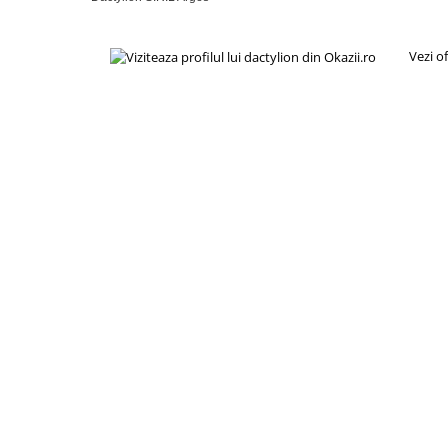
Vezi o
Setul include 14 clipsuri nazale in 10 culori diferite, oferind p
mai multi membri ai familiei sau de catre grupuri de sportiv
identificarea usoara a fiecarui clips si contribuie la organiz