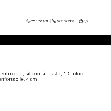
0215551169
0731323334
0,00
entru inot, silicon si plastic, 10 culori
confortabile, 4 cm