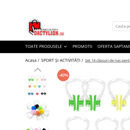
TOATE PRODUSELE
PROMOTII
OFERTA SAPTAM
Acasa /
SPORT ȘI ACTIVITĂȚI /
Set 14 clipsuri de nas pentru
-40%