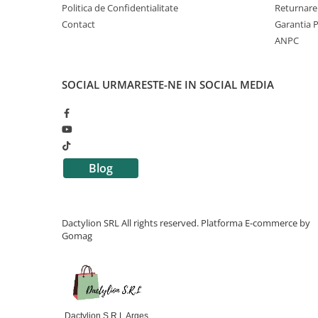
Politica de Confidentialitate
Returnare
Contact
Garantia 
ANPC
Fabricate dintr-o combinatie de silicon moale si plastic rezi
pentru a oferi un echilibru optim intre flexibilitate, durabili
SOCIAL
URMARESTE-NE IN SOCIAL MEDIA
silicon se muleaza delicat pe zona nazala, reducand presiun
stabila chiar si in timpul miscarilor repetate sau al antren
Designul ergonomic permite adaptarea la diferite forme ale 
pentru copii, cat si pentru adolescenti si adulti. Forma co
utilizatorul sa uite rapid ca poarta clipsul, permitand conce
a activitatii sportive.
Blog
Dactylion SRL All rights reserved.
Platforma E-commerce by
Gomag
Dactylion S.R.L Arges