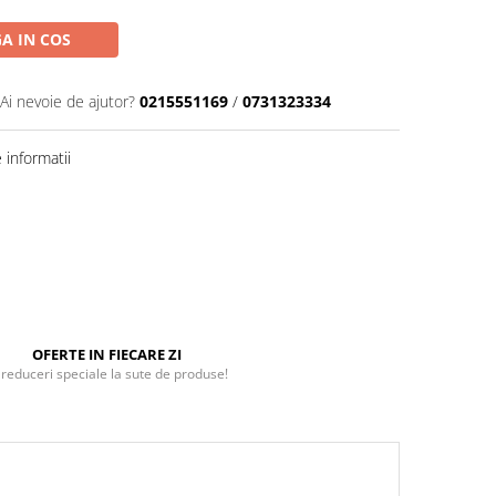
A IN COS
Ai nevoie de ajutor?
0215551169
/
0731323334
informatii
OFERTE IN FIECARE ZI
 reduceri speciale la sute de produse!