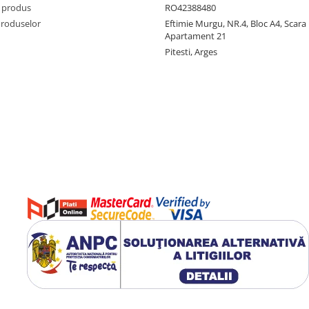
 produs
RO42388480
Produselor
Eftimie Murgu, NR.4, Bloc A4, Scara D
Apartament 21
Pitesti, Arges
stent, clipsurile sunt proiectate
tate si confort. Pernitele din
ea excesiva si oferind o fixare
amentelor intense.
nasului, fiind potrivit atat
mpacta si greutatea redusa fac ca
ntrarea asupra tehnicii de inot si