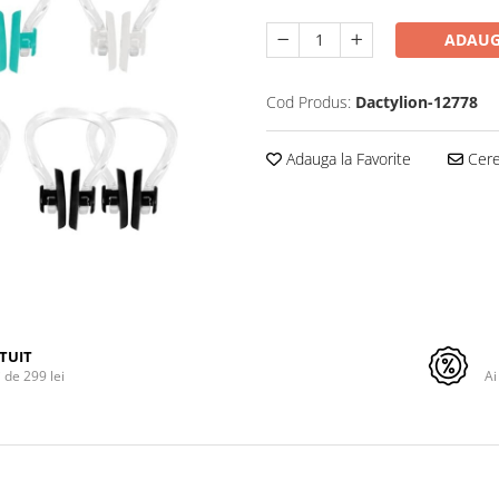
ADAUG
Cod Produs:
Dactylion-12778
Adauga la Favorite
Cere 
TUIT
de 299 lei
Ai