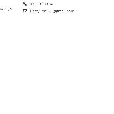
0731323334
, Etaj 5,
DactylionSRL@gmail.com