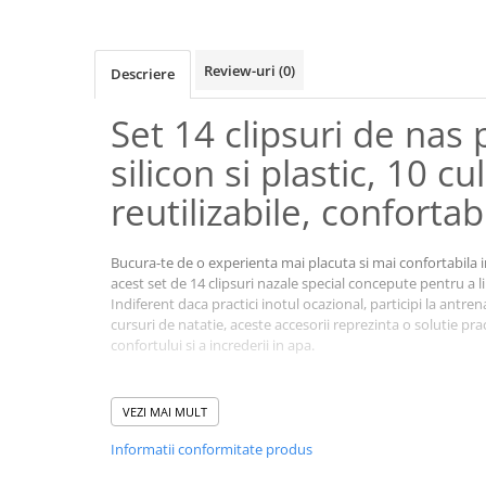
Review-uri
(0)
Descriere
Set 14 clipsuri de nas 
silicon si plastic, 10 cul
reutilizabile, confortab
Bucura-te de o experienta mai placuta si mai confortabila i
acest set de 14 clipsuri nazale special concepute pentru a l
Indiferent daca practici inotul ocazional, participi la ant
cursuri de natatie, aceste accesorii reprezinta o solutie pr
confortului si a increderii in apa.
VEZI MAI MULT
Informatii conformitate produs