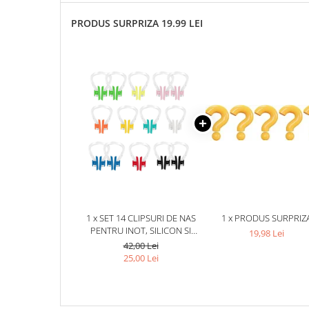
PRODUS SURPRIZA 19.99 LEI
1 x SET 14 CLIPSURI DE NAS
1 x PRODUS SURPRIZ
PENTRU INOT, SILICON SI
19,98 Lei
PLASTIC, 10 CULORI DIFERITE,
42,00 Lei
REUTILIZABILE,
25,00 Lei
CONFORTABILE, 4 CM