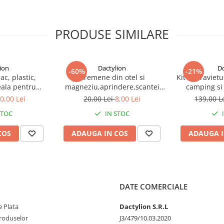
PRODUSE SIMILARE
ion
Dactylion
D
-60%
-21%
c, plastic,
Cremene din otel si
Kit supravietu
eala pentru
magneziu,aprindere,scantei
camping si 
camping,
prin lovire,pana la 3000 de
compacta cu b
0,00 Lei
20,00 Lei
8,00 Lei
139,00 L
x 4.8 x 1.5 cm,
utilizari
cutit pliabil,
STOC
IN STOC
ru
ou
COS
ADAUGA IN COS
ADAUGA I
DATE COMERCIALE
 Plata
Dactylion S.R.L
produselor
J3/479/10.03.2020