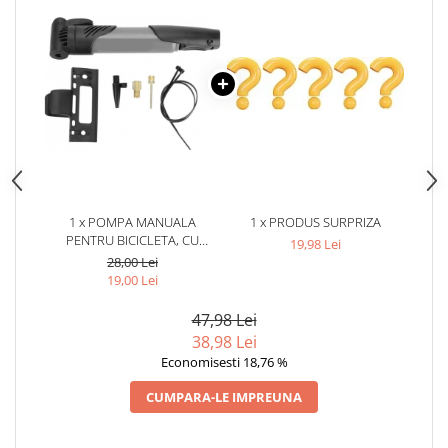
1 x POMPA MANUALA
1 x PRODUS SURPRIZA
PENTRU BICICLETA, CU
19,98 Lei
SUPORT PENTRU PRINDERE
28,00 Lei
PE CADRU,
19,00 Lei
MULTIFUNCTIONALA, 19 CM,
NEGRU/GRI
47,98 Lei
38,98 Lei
Economisesti 18,76 %
CUMPARA-LE IMPREUNA