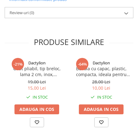
neprevazute.
Review-uri
(0)
PRODUSE SIMILARE
Dactylion
Dactylion
-21%
-64%
Cutit pliabil, tip breloc,
Busola cu capac, plastic,
lama 2 cm, inox,
compacta, ideala pentru
multifunctional
drumetii, camping,
19,00 Lei
28,00 Lei
supravietuire, 6 x 4.8 x 1.5
15,00 Lei
10,00 Lei
cm, negru
IN STOC
IN STOC
ADAUGA IN COS
ADAUGA IN COS
Realizata din materiale durabile, rezistente la uzura si conditii
variate de utilizare, pompa asigura o functionare fiabila pe
termen lung. Sistemul de pompare este optimizat pentru
eficienta, permitand umflarea rapida a anvelopelor fara efort