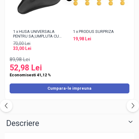
1 x HUSA UNIVERSALA
1 x PRODUS SURPRIZA
PENTRU SA,UMPLUTA CU
19,98 Lei
GEL,FOARTE
70,00 Lei
COMODA,LUNGIME
33,00 Lei
30X18X4,5 CM
89,98 Lei
52,98 Lei
Economisesti 41,12 %
Cumpara-le impreuna
Descriere