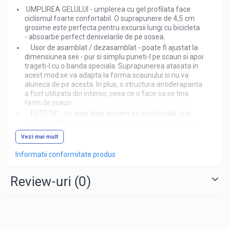
UMPLIREA GELULUI - umplerea cu gel profilata face
ciclismul foarte confortabil. O suprapunere de 4,5 cm
grosime este perfecta pentru excursii lungi cu bicicleta
- absoarbe perfect denivelarile de pe sosea.
Usor de asamblat / dezasamblat - poate fi ajustat la
dimensiunea seii - pur si simplu puneti-l pe scaun si apoi
trageti-l cu o banda speciala. Suprapunerea atasata in
acest mod se va adapta la forma scaunului si nu va
aluneca de pe acesta. In plus, o structura antiderapanta
a fost utilizata din interior, ceea ce o face sa se tina
ferm de scaun.
ESTETIC - nu este doar extrem de confortabil, ci si
foarte realizat estetic, datorita caruia arata perfect pe
orice bicicleta, fiind un plus de bun gust.
Vezi mai mult
UNIVERSAL - va functiona in principal pe biciclete de
oras care au scaune largi, dar datorita utilizarii unui
Informatii conformitate produs
extragator, permite utilizarea suprapunerii pentru
multe modele de biciclete doar masoara scaunul. De
Review-uri
(0)
asemenea, este perfect pentru o bicicleta de exercitii.
SPECIFICATIE
culoare neagra
material: spuma + gel