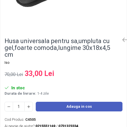
Husa universala pentru sa,umpluta cu
gel,foarte comoda,lungime 30x18x4,5
cm
Iso
33,00 Lei
70,00 Lei
In stoc
Durata de livrare:
1-4 zile
Adauga in cos
Cod Produs:
C4505
Ai nevoie de ajutor?
0215551169
/
0731323334