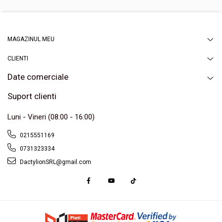
amortizant va fi apreciat in special de iubitorii de excursii lungi, cu
bicicleta. Husa pentru sa gel, pe langa functionalitatea sa, este si
un accesoriu estetic exceptional, cu care fiecare bicicleta va arata
grozav.
MAGAZINUL MEU
CLIENTI
Date comerciale
Suport clienti
Luni - Vineri (08:00 - 16:00)
0215551169
0731323334
DactylionSRL@gmail.com