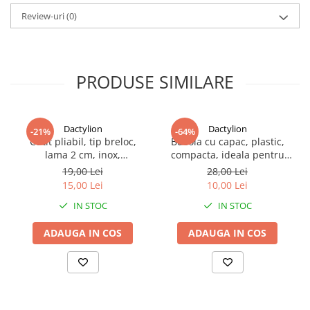
Review-uri
(0)
PRODUSE SIMILARE
Dactylion
Dactylion
-21%
-64%
Cutit pliabil, tip breloc,
Busola cu capac, plastic,
lama 2 cm, inox,
compacta, ideala pentru
multifunctional
drumetii, camping,
19,00 Lei
28,00 Lei
supravietuire, 6 x 4.8 x 1.5
15,00 Lei
10,00 Lei
cm, negru
IN STOC
IN STOC
ADAUGA IN COS
ADAUGA IN COS