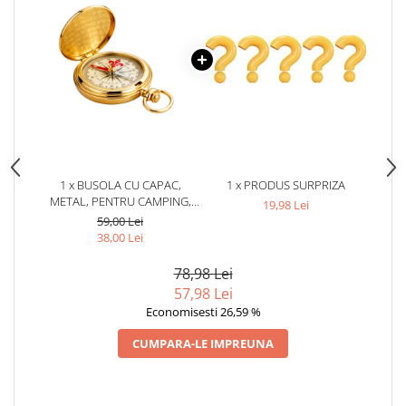
1 x BUSOLA CU CAPAC,
1 x PRODUS SURPRIZA
METAL, PENTRU CAMPING,
19,98 Lei
DRUMETII, INEL PRINDERE, 6 X
59,00 Lei
1.2 CM, AURIU
38,00 Lei
78,98 Lei
57,98 Lei
Economisesti 26,59 %
CUMPARA-LE IMPREUNA