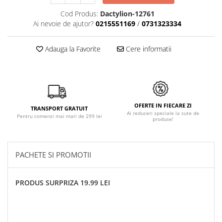
Cod Produs:
Dactylion-12761
Ai nevoie de ajutor?
0215551169
/
0731323334
Adauga la Favorite
Cere informatii
OFERTE IN FIECARE ZI
TRANSPORT GRATUIT
Ai reduceri speciale la sute de
Pentru comenzi mai mari de 299 lei
produse!
PACHETE SI PROMOTII
PRODUS SURPRIZA 19.99 LEI