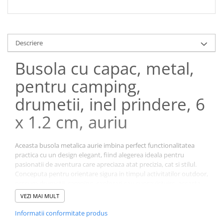
Descriere
Busola cu capac, metal,
pentru camping,
drumetii, inel prindere, 6
x 1.2 cm, auriu
Aceasta busola metalica aurie imbina perfect functionalitatea
practica cu un design elegant, fiind alegerea ideala pentru
pasionatii de aventura care apreciaza atat precizia, cat si stilul.
Conceputa pentru orientare sigura in timpul activitatilor outdoor,
precum drumetii, camping, explorari sau supravietuire, aceasta
busola ofera o alternativa clasica si fiabila la dispozitivele
VEZI MAI MULT
moderne dependente de baterie sau semnal.
Informatii conformitate produs