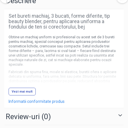
Descriere
Set bureti machiaj, 3 bucati, forme diferite, tip
beauty blender, pentru aplicarea uniforma a
fondului de ten si corectorului, bej
Obtine un machiaj uniform si profesional cu acest set de 3 bureti
pentru machiaj, special conceput pentru aplicarea produselor
cosmetice lichide, cremoase sau compacte. Setul include trei
forme diferite – para, lacrima si oval taiat – fiecare fiind destinata
unei utilizari specifice, astfel incat sa poti realiza cu usurinta atat
machiaje naturale de zi, cat si machiaje elaborate pentru ocazii
speciale.
Fabricati din spuma fina, moale si elastica, buretii ofera o aplicare
delicata si uniforma, fara urme, linii sau pete. Structura lor permite
distribuirea optima a produselor pe piele, reducand absorbtia
inutila a fondului de ten si contribuind la economisirea
cosmeticelor. Datorita texturii fine, machiajul capata un aspect
Vezi mai mult
natural, iar tenul ramane neted si uniform.
Informatii conformitate produs
Review-uri
(0)