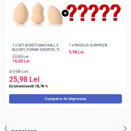
1 x SET BURETI MACHIAJ, 3
1 x PRODUS SURPRIZA
BUCATI, FORME DIFERITE, TIP
9,98 Lei
BEAUTY BLENDER, PENTRU
22,00 Lei
APLICAREA UNIFORMA A
16,00 Lei
FONDULUI DE TEN SI
CORECTORULUI, BEJ
31,98 Lei
25,98 Lei
Economisesti 18,76 %
Cumpara-le impreuna