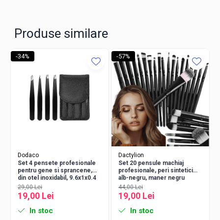
Produse similare
-34%
-57%
Dodaco
Dactylion
Set 4 pensete profesionale
Set 20 pensule machiaj
pentru gene si sprancene,
profesionale, peri sintetici
Fiecare forma are un rol bine definit. Buretele in forma de para este
din otel inoxidabil, 9.6x1x0.4
alb-negru, maner negru
ideal pentru aplicarea rapida a fondului de ten pe suprafetele mari
cm, negre – precizie si
lucios
29,00 Lei
44,00 Lei
ale fetei, precum fruntea, obrajii si barbia. Modelul tip lacrima
eleganta in fiecare detaliu
19,00 Lei
19,00 Lei
permite aplicarea precisa in jurul ochilor, nasului si gurii, fiind
excelent pentru anticearcan si corector. Varianta cu baza inclinata si
In stoc
In stoc
partea laterala plata faciliteaza aplicarea produselor pe suprafete