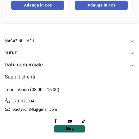
plane, estomparea conturului si realizarea tehnicilor moderne de
Adauga in cos
Adauga in cos
sculptare a fetei.
Buretii pot fi utilizati uscati pentru o acoperire mai mare sau umeziti
pentru un efect natural si luminos. In contact cu apa, acestia isi
maresc usor volumul, devenind si mai moi, ceea ce permite
obtinerea unui finisaj impecabil. Materialul rezistent isi pastreaza
forma chiar si dupa utilizari repetate, fiind usor de spalat si
reutilizat.
MAGAZINUL MEU
CLIENTI
Date comerciale
Suport clienti
Luni - Vineri (08:00 - 16:00)
0731323334
DactylionSRL@gmail.com
Blog