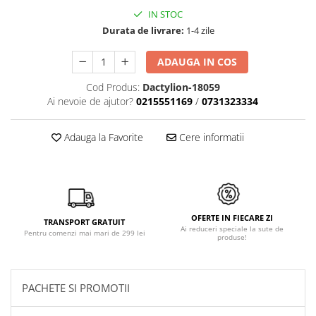
IN STOC
Durata de livrare:
1-4 zile
ADAUGA IN COS
Cod Produs:
Dactylion-18059
Ai nevoie de ajutor?
0215551169
/
0731323334
Adauga la Favorite
Cere informatii
OFERTE IN FIECARE ZI
TRANSPORT GRATUIT
Ai reduceri speciale la sute de
Pentru comenzi mai mari de 299 lei
produse!
PACHETE SI PROMOTII