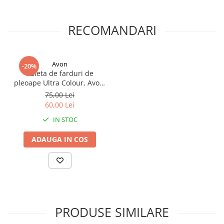
RECOMANDARI
Avon
-20%
Paleta de farduri de
pleoape Ultra Colour, Avon,
Lilacs, 6.3 g
75,00 Lei
60,00 Lei
IN STOC
ADAUGA IN COS
PRODUSE SIMILARE