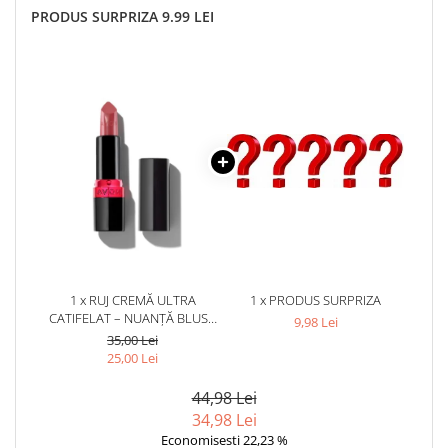
PRODUS SURPRIZA 9.99 LEI
1 x RUJ CREMĂ ULTRA
1 x PRODUS SURPRIZA
CATIFELAT – NUANȚĂ BLUSH
9,98 Lei
NUDE ROZ-PIERSICĂ, TEXTURĂ
35,00 Lei
SATINATĂ ȘI HIDRATARE
25,00 Lei
NATURALĂ PENTRU BUZE
DELICATE ȘI LUMINOASE
44,98 Lei
34,98 Lei
Economisesti 22,23 %