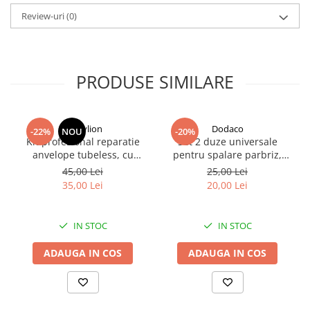
Curent maxim:
6 A
Compatibilitate:
baterii 2-100 Ah
Review-uri
(0)
Dimensiuni:
160 x 80 x 64 mm
PRODUSE SIMILARE
Dactylion
Dodaco
-22%
NOU
-20%
Kit profesional reparatie
Set 2 duze universale
anvelope tubeless, cu
pentru spalare parbriz,
geanta de transport, alezor,
reglare flux 360°, tip ceata,
45,00 Lei
25,00 Lei
ac de inserare, cutter, lipici
plastic rezistent, 0.9 x 1.6 x
35,00 Lei
20,00 Lei
si snururi pentru reparatii
2.6 cm, culoare neagra
rapide auto, moto si
bicicleta
IN STOC
IN STOC
ADAUGA IN COS
ADAUGA IN COS