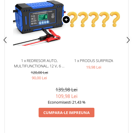
1 x REDRESOR AUTO,
1 x PRODUS SURPRIZA
MULTIFUNCTIONAL, 12 V, 6 A,
19,98 Lei
AFISAJ LCD, NEGRU/ALBASTRU
120,00 Lei
90,00 Lei
139,98 Lei
109,98 Lei
Economisesti 21,43 %
CUMPARA-LE IMPREUNA