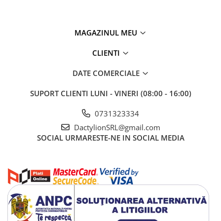
Dotat cu protecție împotriva
scurtcircuitului, polarității
MAGAZINUL MEU
inversate, supraîncărcării și supratensiunii
, redresorul
prelungește durata de viață a acumulatorilor. De asemenea, este
CLIENTI
ușor de utilizat, având un afișaj simplu pentru monitorizarea
procesului de încărcare.
DATE COMERCIALE
SUPORT CLIENTI
LUNI - VINERI (08:00 - 16:00)
0731323334
DactylionSRL@gmail.com
SOCIAL
URMARESTE-NE IN SOCIAL MEDIA