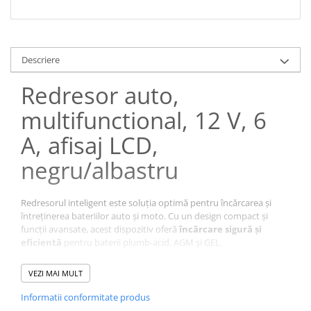
Descriere
Redresor auto,
multifunctional, 12 V, 6
A, afisaj LCD,
negru/albastru
Redresorul inteligent este soluția optimă pentru încărcarea și
întreținerea bateriilor auto și moto. Cu un design compact și
funcții avansate, acest dispozitiv oferă
încărcare sigură și
eficientă
pentru baterii plumb-acid, AGM și GEL.
Specificații:
VEZI MAI MULT
Tensiune intrare:
AC 110-220 V (50-60 Hz)
Informatii conformitate produs
Tensiune ieșire:
DC 13,8-15,5 V