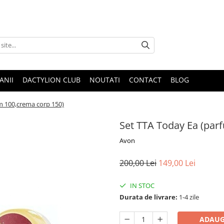
ANII
DACTYLION CLUB
NOUTATI
CONTACT
BLOG
m 100,crema corp 150)
Set TTA Today Ea (par
Avon
200,00 Lei
149,00 Lei
IN STOC
Durata de livrare:
1-4 zile
ADAUG