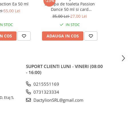
-23%
-51%
action Ea 50 ml
Set apa de toaleta Passion
Set 2 par
Dance 50 ml si card
din Pur Bla
ei
55,00 Lei
multifunctional Dactylion, de
5
35,00 Lei
27,00 Lei
120,
supravietuire, otel inoxidabil
IN STOC
IN STOC
N COS
ADAUGA IN COS
ADAUG
SUPORT CLIENTI
LUNI - VINERI (08:00
- 16:00)
0215551169
0731323334
, Etaj 5,
DactylionSRL@gmail.com