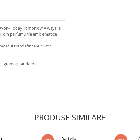
i Avon- Today Tomorrow Always, a
ul din parfumurile emblematice
mosc si trandafir care iti vor
in gramaj standard)
PRODUSE SIMILARE
n
Dactylion