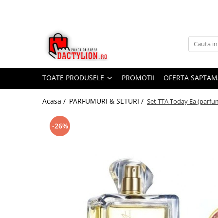
TOATE PRODUSELE
PROMOTII
OFERTA SAPTAM
Acasa /
PARFUMURI & SETURI /
Set TTA Today Ea (parfu
-26%