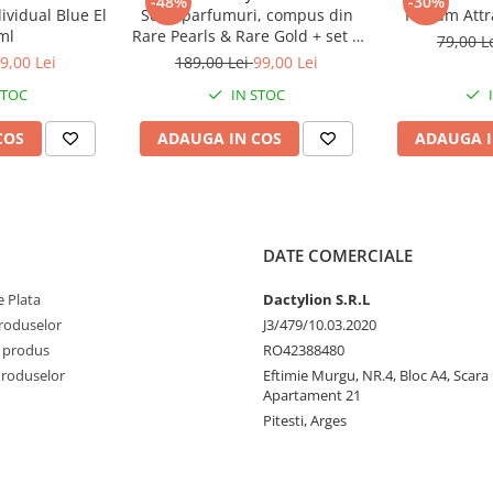
-48%
-30%
ividual Blue El
Set 2 parfumuri, compus din
Parfum Attr
ml
Rare Pearls & Rare Gold + set 4
79,00 L
accesorii păr – ofertă specială
9,00 Lei
189,00 Lei
99,00 Lei
99 lei
STOC
IN STOC
COS
ADAUGA IN COS
ADAUGA I
DATE COMERCIALE
 Plata
Dactylion S.R.L
produselor
J3/479/10.03.2020
 produs
RO42388480
Produselor
Eftimie Murgu, NR.4, Bloc A4, Scara D
Apartament 21
Pitesti, Arges