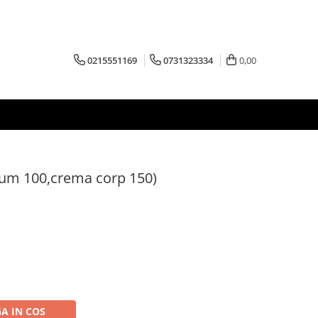
0215551169
0731323334
0,00
fum 100,crema corp 150)
A IN COS