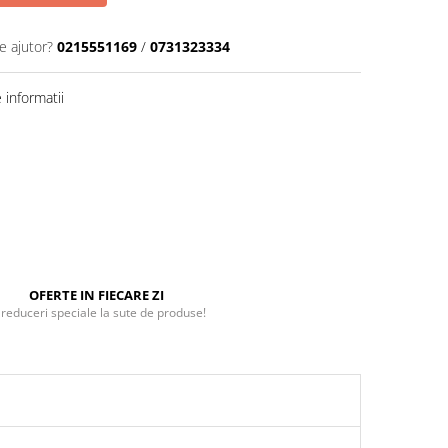
e ajutor?
0215551169
/
0731323334
informatii
OFERTE IN FIECARE ZI
 reduceri speciale la sute de produse!