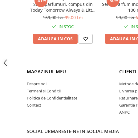
-41%
-30%
Set 2 parfumuri, compus din
Set 2x Parfum Ind
Today Tomorrow Always & Little
100 
Black Dress + set 4 accesorii
169,00 Lei
99,00 Lei
99,00 Lei
6
păr – ofertă specială 99 lei
IN STOC
IN 
ADAUGA IN COS
ADAUGA IN 
MAGAZINUL MEU
CLIENTI
Despre noi
Metode de
Termeni si Conditii
Livrarea 
Politica de Confidentialitate
Returnare
Contact
Garantia 
ANPC
SOCIAL
URMARESTE-NE IN SOCIAL MEDIA