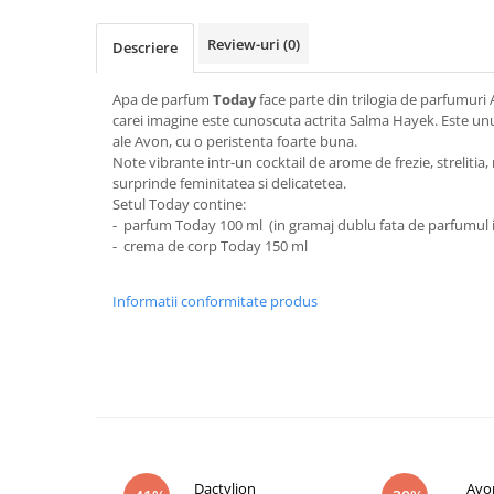
Review-uri
(0)
Descriere
Apa de parfum
Today
face parte din trilogia de parfumur
carei imagine este cunoscuta actrita Salma Hayek. Este un
ale Avon, cu o peristenta foarte buna.
Note vibrante intr-un cocktail de arome de frezie, strelitia, 
surprinde feminitatea si delicatetea.
Setul Today contine:
- parfum Today 100 ml (in gramaj dublu fata de parfumul 
- crema de corp Today 150 ml
Informatii conformitate produs
Dactylion
Avo