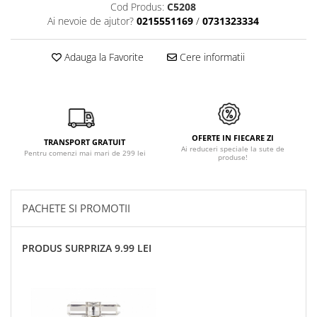
Cod Produs:
C5208
Ai nevoie de ajutor?
0215551169
/
0731323334
Adauga la Favorite
Cere informatii
OFERTE IN FIECARE ZI
TRANSPORT GRATUIT
Ai reduceri speciale la sute de
Pentru comenzi mai mari de 299 lei
produse!
PACHETE SI PROMOTII
PRODUS SURPRIZA 9.99 LEI