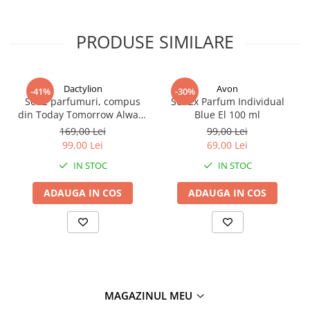
PRODUSE SIMILARE
Dactylion
Avon
-41%
-30%
Set 2 parfumuri, compus
Set 2x Parfum Individual
din Today Tomorrow Always
Blue El 100 ml
& Little Black Dress + set 4
169,00 Lei
99,00 Lei
accesorii păr – ofertă
99,00 Lei
69,00 Lei
specială 99 lei
IN STOC
IN STOC
ADAUGA IN COS
ADAUGA IN COS
MAGAZINUL MEU