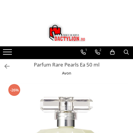
1
2
Parfum Rare Pearls Ea 50 ml
Avon
-26%