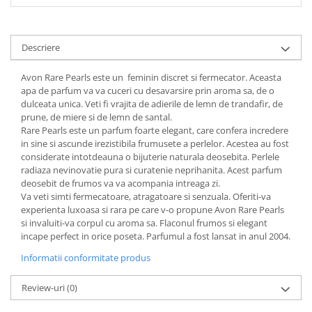
Descriere
Avon Rare Pearls este un feminin discret si fermecator. Aceasta
apa de parfum va va cuceri cu desavarsire prin aroma sa, de o
dulceata unica. Veti fi vrajita de adierile de lemn de trandafir, de
prune, de miere si de lemn de santal.
Rare Pearls este un parfum foarte elegant, care confera incredere
in sine si ascunde irezistibila frumusete a perlelor. Acestea au fost
considerate intotdeauna o bijuterie naturala deosebita. Perlele
radiaza nevinovatie pura si curatenie neprihanita. Acest parfum
deosebit de frumos va va acompania intreaga zi.
Va veti simti fermecatoare, atragatoare si senzuala. Oferiti-va
experienta luxoasa si rara pe care v-o propune Avon Rare Pearls
si invaluiti-va corpul cu aroma sa. Flaconul frumos si elegant
incape perfect in orice poseta. Parfumul a fost lansat in anul 2004.
Informatii conformitate produs
Review-uri
(0)