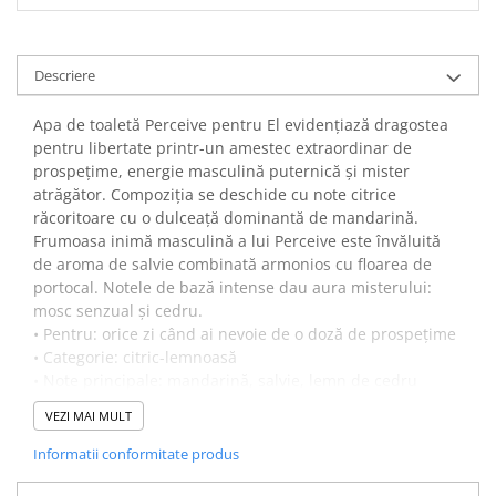
Descriere
Apa de toaletă Perceive pentru El evidențiază dragostea
pentru libertate printr-un amestec extraordinar de
prospețime, energie masculină puternică și mister
atrăgător. Compoziția se deschide cu note citrice
răcoritoare cu o dulceață dominantă de mandarină.
Frumoasa inimă masculină a lui Perceive este învăluită
de aroma de salvie combinată armonios cu floarea de
portocal. Notele de bază intense dau aura misterului:
mosc senzual și cedru.
• Pentru: orice zi când ai nevoie de o doză de prospețime
• Categorie: citric-lemnoasă
• Note principale: mandarină, salvie, lemn de cedru
o Note de vârf: mandarină și grapefruit
VEZI MAI MULT
o Note de mijloc: floare de portocal, salvie
o Note de bază: mosc, lemn de cedru
Informatii conformitate produs
Inspirație