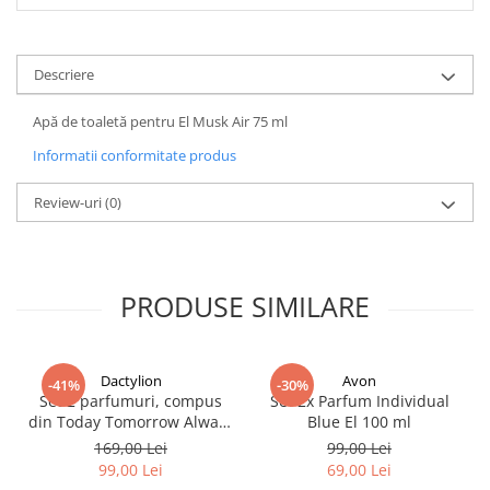
Descriere
Apă de toaletă pentru El Musk Air 75 ml
Informatii conformitate produs
Review-uri
(0)
PRODUSE SIMILARE
Dactylion
Avon
-41%
-30%
Set 2 parfumuri, compus
Set 2x Parfum Individual
din Today Tomorrow Always
Blue El 100 ml
& Little Black Dress + set 4
169,00 Lei
99,00 Lei
accesorii păr – ofertă
99,00 Lei
69,00 Lei
specială 99 lei