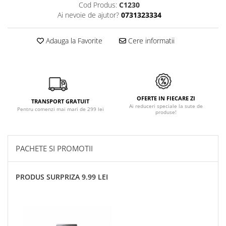
Cod Produs:
C1230
Ai nevoie de ajutor?
0731323334
Adauga la Favorite
Cere informatii
OFERTE IN FIECARE ZI
TRANSPORT GRATUIT
Ai reduceri speciale la sute de
Pentru comenzi mai mari de 299 lei
produse!
PACHETE SI PROMOTII
PRODUS SURPRIZA 9.99 LEI