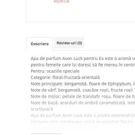
69,00 Lei
Review-uri
(0)
Descriere
Apa de parfum Avon Luck pentru Ea este o aromă un
pentru femeile care își doresc să fie mereu în centru
Pentru: ocaziile speciale
Categorie: floral-fructată-orientală
Note principale: bergamotă, floare de Ephipyllum, 
Note de vârf: bergamotă, coacăze roșii, fructe roșii
Note de mijloc: petale de trandafir roșu, floare de 
Note de bază: acorduri de ambră caramelizată, lemn
scorțișoară
Apa de parfum Avon Luck este o aromă memorabilă, c
simțurile prin combinația unică de acorduri floral
de santal și vanilie cu scorțișoară.
Inspirație