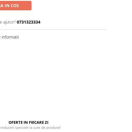
A IN COS
e ajutor?
0731323334
informatii
OFERTE IN FIECARE ZI
 reduceri speciale la sute de produse!