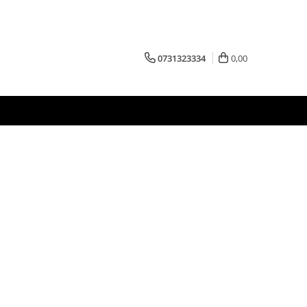
0731323334
0,00