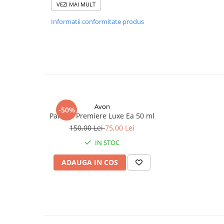
VEZI MAI MULT
Ambalajul apei de parfum Avon Luck pentru Ea are a
poate fi folosit și ca obiect decorativ, fiind perfect
Informatii conformitate produs
Avon
-50%
Parfum Premiere Luxe Ea 50 ml
150,00 Lei
75,00 Lei
IN STOC
ADAUGA IN COS