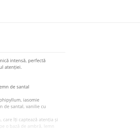
ică intensă, perfectă
l atenției.
lemn de santal
Ephipyllum, iasomie
 de santal, vanilie cu
are îți captează atenția și
e pe o bază de ambră, lemn