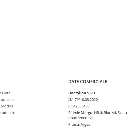
DATE COMERCIALE
 Plata
Dactylion S.R.L
produselor
J3/479/10.03.2020
 produs
RO42388480
Produselor
Eftimie Murgu, NR.4, Bloc A4, Scara D
Apartament 21
Pitesti, Arges