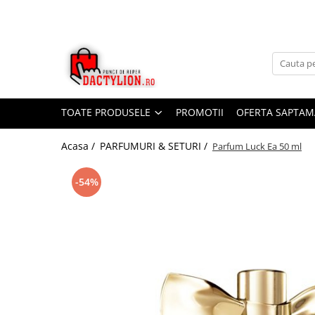
TOATE PRODUSELE
PROMOTII
OFERTA SAPTAM
Acasa /
PARFUMURI & SETURI /
Parfum Luck Ea 50 ml
-54%