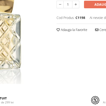
ADAUG
Cod Produs:
C1198
Ai nevoie d
Adauga la Favorite
Cere 
TUIT
de 299 lei
Ai