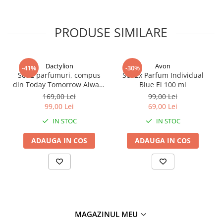
PRODUSE SIMILARE
Dactylion
Avon
-41%
-30%
Set 2 parfumuri, compus
Set 2x Parfum Individual
din Today Tomorrow Always
Blue El 100 ml
& Little Black Dress + set 4
169,00 Lei
99,00 Lei
accesorii păr – ofertă
99,00 Lei
69,00 Lei
specială 99 lei
IN STOC
IN STOC
ADAUGA IN COS
ADAUGA IN COS
MAGAZINUL MEU