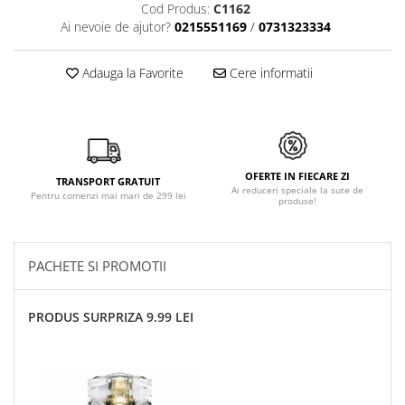
Cod Produs:
C1162
Ai nevoie de ajutor?
0215551169
/
0731323334
Adauga la Favorite
Cere informatii
OFERTE IN FIECARE ZI
TRANSPORT GRATUIT
Ai reduceri speciale la sute de
Pentru comenzi mai mari de 299 lei
produse!
PACHETE SI PROMOTII
PRODUS SURPRIZA 9.99 LEI