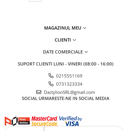
MAGAZINUL MEU
CLIENTI
DATE COMERCIALE
Caracteristici:
Tip produs: Apa de parfum pentru femei
SUPORT CLIENTI
LUNI - VINERI (08:00 - 16:00)
Volum: 50 ml
Stil: tineresc, proaspat, delicat
0215551169
Potrivit pentru: zi, ocazii casual
Persistenta: medie
0731323334
DactylionSRL@gmail.com
SOCIAL
URMARESTE-NE IN SOCIAL MEDIA