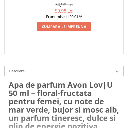
TINERESC, DULCE ȘI PLIN DE
74,98 Lei
ENERGIE POZITIVĂ
59,98 Lei
Economisesti 20,01 %
CUMPARA-LE IMPREUNA
Descriere
Apa de parfum Avon Lov|U
50 ml – floral-fructata
pentru femei, cu note de
mar verde, bujor si mosc alb,
un parfum tineresc, dulce si
plin de energie pozitiva