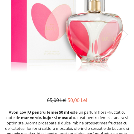
65,00 Lei
50,00 Lei
Avon Lov|U pentru femei 50 ml
este un parfum floral-fructat cu
note de
mar verde
,
bujor
si
mosc alb
, creat pentru femeia tanara si
optimista. Aroma proaspata si dulce imbina prospetimea fructata cu
delicatetea florilor si caldura moscului, oferind o senzatie de bucurie si
energie pozitiva. Ideal pentru purtare zilnica, parfumul aduce o nota