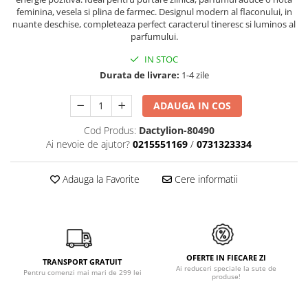
feminina, vesela si plina de farmec. Designul modern al flaconului, in
nuante deschise, completeaza perfect caracterul tineresc si luminos al
parfumului.
IN STOC
Durata de livrare:
1-4 zile
ADAUGA IN COS
Cod Produs:
Dactylion-80490
Ai nevoie de ajutor?
0215551169
/
0731323334
Adauga la Favorite
Cere informatii
OFERTE IN FIECARE ZI
TRANSPORT GRATUIT
Ai reduceri speciale la sute de
Pentru comenzi mai mari de 299 lei
produse!