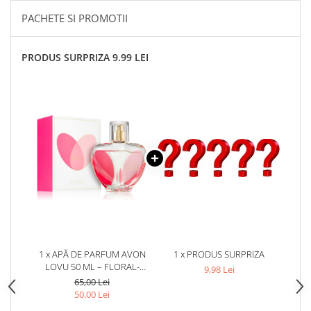
PACHETE SI PROMOTII
PRODUS SURPRIZA 9.99 LEI
1 x APĂ DE PARFUM AVON
1 x PRODUS SURPRIZA
LOVU 50 ML – FLORAL-
9,98 Lei
FRUCTATĂ PENTRU FEMEI, CU
65,00 Lei
NOTE DE MĂR VERDE, BUJOR
50,00 Lei
ȘI MOSC ALB, UN PARFUM