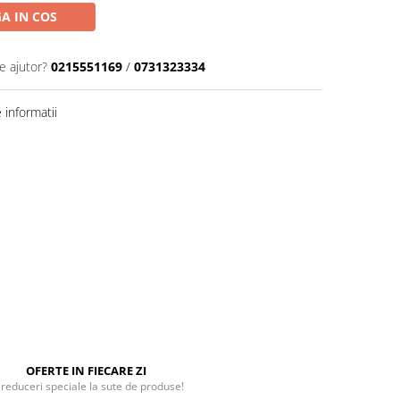
A IN COS
e ajutor?
0215551169
/
0731323334
informatii
OFERTE IN FIECARE ZI
 reduceri speciale la sute de produse!