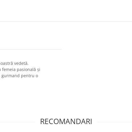
noastră vedetă.
 femeia pasională și
 și gurmand pentru o
RECOMANDARI