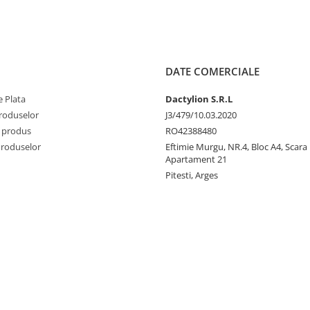
DATE COMERCIALE
 Plata
Dactylion S.R.L
produselor
J3/479/10.03.2020
 produs
RO42388480
Produselor
Eftimie Murgu, NR.4, Bloc A4, Scara D
Apartament 21
Pitesti, Arges