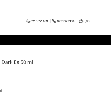
0215551169
0731323334
0,00
 Dark Ea 50 ml
ml