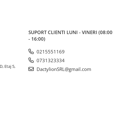
SUPORT CLIENTI
LUNI - VINERI (08:00
- 16:00)
0215551169
0731323334
, Etaj 5,
DactylionSRL@gmail.com