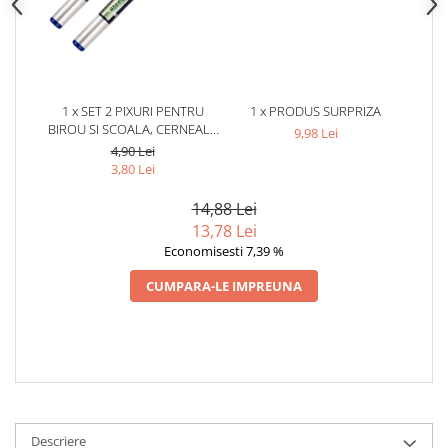
1 x SET 2 PIXURI PENTRU
1 x PRODUS SURPRIZA
BIROU SI SCOALA, CERNEALA
9,98 Lei
ALBASTRA, VARF V-TIP 0.5
4,90 Lei
MM, CORP TRANSPARENT,
3,80 Lei
13.2 CM
14,88 Lei
13,78 Lei
Economisesti 7,39 %
CUMPARA-LE IMPREUNA
Descriere