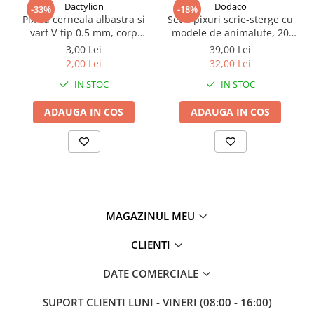
Dactylion
Dodaco
-33%
-18%
Pix cu cerneala albastra si
Set 4 pixuri scrie-sterge cu
varf V-tip 0.5 mm, corp
modele de animalute, 20
transparent, scriere fina si
rezerve si 2 radiere –
3,00 Lei
39,00 Lei
uscare rapida, 13.2 cm
scriere fara griji, perfect
2,00 Lei
32,00 Lei
pentru scoala si birou
IN STOC
IN STOC
ADAUGA IN COS
ADAUGA IN COS
MAGAZINUL MEU
CLIENTI
DATE COMERCIALE
SUPORT CLIENTI
LUNI - VINERI (08:00 - 16:00)