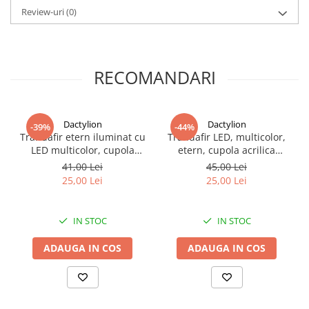
Review-uri
(0)
RECOMANDARI
Forma romantica de inima atrage atentia imediat si contribuie la creare
Fabricata din parafina de calitate, lumanarea asigura o ardere uniforma si
Dactylion
Dactylion
-39%
-44%
Trandafir etern iluminat cu
Trandafir LED, multicolor,
LED multicolor, cupola
etern, cupola acrilica
transparenta acrilica, decor
transparenta, decor
41,00 Lei
45,00 Lei
romantic pentru casa,
romantic pentru casa, 8.5 x
25,00 Lei
25,00 Lei
albastru, 8.5 x 15 cm
15 cm, rosu
IN STOC
IN STOC
ADAUGA IN COS
ADAUGA IN COS