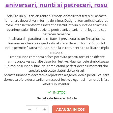
aniversari, nunti si petreceri, rosu
Adauga un plus de eleganta si emotie oricarui tort festiv cu aceasta
lumanare decorativa in forma de inima. Designul romantic si culoarea
rosie intensa transforma instant desertul intr-un punct de atractie al
evenimentului, fiind potrivita pentru aniversari, nunti, logodne sau
petreceri tematice.
Realizata din parafina de calitate si prevazuta cu un finisaj lucios,
lumanarea ofera un aspect rafinat si o ardere uniforma. Suportul
inclus permite fixarea rapida si stabila in tort, pentru o utilizare simpla
si sigura.
Dimensiunea compacta o face potrivita pentru torturi de diferite
marimi, cupcakes sau alte deserturi festive. Nuanta rosie simbolizeaza
iubirea, pasiunea si bucuria, completand perfect decorul momentelor
speciale petrecute alaturi de cei dragi.
Aceasta lumanare decorativa reprezinta alegerea ideala pentru cei care
doresc sa ofere deserturilor un aspect festiv, elegant si memorabil, fara
efort suplimentar.
IN STOC
Durata de livrare:
1-4 zile
ADAUGA IN COS