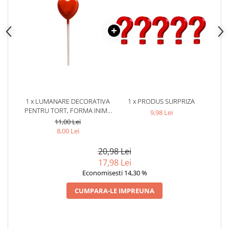
1 x LUMANARE DECORATIVA
1 x PRODUS SURPRIZA
PENTRU TORT, FORMA INIMA
9,98 Lei
LUCIOASA, CU SUPORT
11,00 Lei
PENTRU FIXARE, 11 X 3.2 CM,
8,00 Lei
PENTRU ANIVERSARI, NUNTI SI
PETRECERI, ROSU
20,98 Lei
17,98 Lei
Economisesti 14,30 %
CUMPARA-LE IMPREUNA