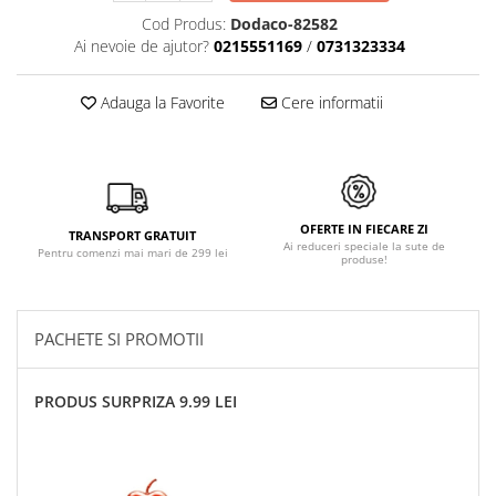
Cod Produs:
Dodaco-82582
Ai nevoie de ajutor?
0215551169
/
0731323334
Adauga la Favorite
Cere informatii
OFERTE IN FIECARE ZI
TRANSPORT GRATUIT
Ai reduceri speciale la sute de
Pentru comenzi mai mari de 299 lei
produse!
PACHETE SI PROMOTII
PRODUS SURPRIZA 9.99 LEI