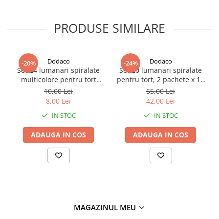
PRODUSE SIMILARE
Dodaco
Dodaco
-20%
-24%
Set 24 lumanari spiralate
Set 20 lumanari spiralate
multicolore pentru tort
pentru tort, 2 pachete x 10
aniversar, 6.5 cm, parafina,
bucati, multicolore, 17 cm,
10,00 Lei
55,00 Lei
decor festiv pentru
parafina, decor aniversar
8,00 Lei
42,00 Lei
petreceri si zile de nastere
pentru petreceri si zile de
IN STOC
IN STOC
nastere
ADAUGA IN COS
ADAUGA IN COS
MAGAZINUL MEU