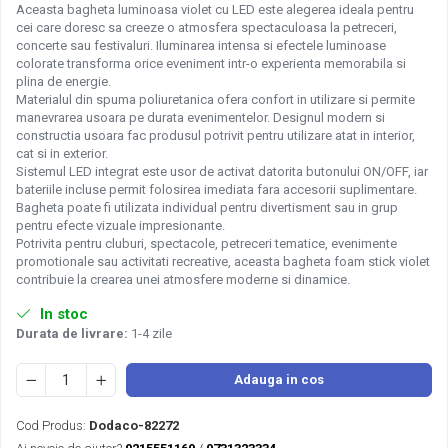
Aceasta bagheta luminoasa violet cu LED este alegerea ideala pentru
cei care doresc sa creeze o atmosfera spectaculoasa la petreceri,
concerte sau festivaluri. Iluminarea intensa si efectele luminoase
colorate transforma orice eveniment intr-o experienta memorabila si
plina de energie.
Materialul din spuma poliuretanica ofera confort in utilizare si permite
manevrarea usoara pe durata evenimentelor. Designul modern si
constructia usoara fac produsul potrivit pentru utilizare atat in interior,
cat si in exterior.
Sistemul LED integrat este usor de activat datorita butonului ON/OFF, iar
bateriile incluse permit folosirea imediata fara accesorii suplimentare.
Bagheta poate fi utilizata individual pentru divertisment sau in grup
pentru efecte vizuale impresionante.
Potrivita pentru cluburi, spectacole, petreceri tematice, evenimente
promotionale sau activitati recreative, aceasta bagheta foam stick violet
contribuie la crearea unei atmosfere moderne si dinamice.
In stoc
Durata de livrare:
1-4 zile
Adauga in cos
Cod Produs:
Dodaco-82272