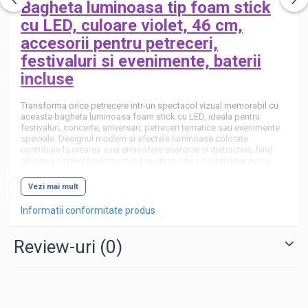
Bagheta luminoasa tip foam stick
cu LED, culoare violet, 46 cm,
accesorii pentru petreceri,
festivaluri si evenimente, baterii
incluse
Transforma orice petrecere intr-un spectacol vizual memorabil cu
aceasta bagheta luminoasa foam stick cu LED, ideala pentru
festivaluri, concerte, aniversari, petreceri tematice sau evenimente
speciale. Designul modern si efectele luminoase colorate
contribuie la crearea unei atmosfere energice si distractive, fiind
alegerea perfecta pentru ringul de dans sau activitati interactive.
Realizata din spuma poliuretanica usoara si confortabila, bagheta
Vezi mai mult
LED este usor de manevrat si potrivita atat pentru adulti, cat si
pentru copii. Dimensiunea generoasa permite vizibilitate excelenta
Informatii conformitate produs
in timpul utilizarii, iar culoarea violet ofera un efect atractiv si
elegant in orice decor de petrecere.
Review-uri
(0)