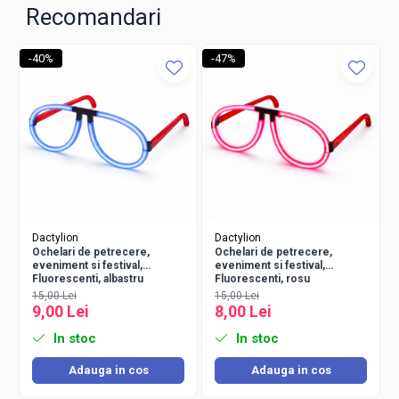
Recomandari
-40%
-47%
Dactylion
Dactylion
Ochelari de petrecere,
Ochelari de petrecere,
eveniment si festival,
eveniment si festival,
Foam stick-ul este prevazut cu sistem de iluminare LED si buton
Fluorescenti, albastru
Fluorescenti, rosu
ON/OFF pentru utilizare simpla si rapida. Bateriile sunt incluse in
15,00 Lei
15,00 Lei
pachet, astfel produsul poate fi utilizat imediat dupa despachetare.
9,00 Lei
8,00 Lei
Poate fi folosit individual pentru divertisment sau in grup pentru
efecte spectaculoase in cadrul evenimentelor de amploare.
In stoc
In stoc
Adauga in cos
Adauga in cos