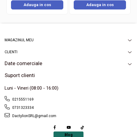
Adauga in cos
Adauga in cos
MAGAZINUL MEU
CLIENTI
Date comerciale
Suport clienti
Luni - Vineri (08:00 - 16:00)
0215551169
Acest accesoriu luminos este potrivit pentru petreceri private,
festivaluri outdoor, concerte, cluburi, evenimente promotionale,
0731323334
campanii sportive sau activitati sociale. Creeaza efecte vizuale
impresionante si adauga dinamism oricarui moment festiv.
DactylionSRL@gmail.com
Blog