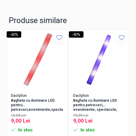
Produse similare
-40%
-40%
Dactylion
Dactylion
Bagheta cu iluminare LED
Bagheta cu iluminare LED
pentru
pentru petreceri,
petreceri,evenimente,spectacole,lungime
evenimente, spectacole,
47 cm - Rosu
lungime 47 cm, violet
15,00 Lei
15,00 Lei
9,00 Lei
9,00 Lei
In stoc
In stoc