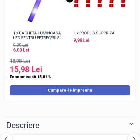
1 x BAGHETA LUMINOASA
1 x PRODUS SURPRIZA
LED PENTRU PETRECERI SI
9,98 Lei
FESTIVALURI, BASTON DIN
9,00 Lei
SPUMA 47 CM, BATERII
6,00 Lei
INCLUSE, VIOLET
18,98 Lei
15,98 Lei
Economisesti 15,81 %
Cumpara-le impreuna
Descriere