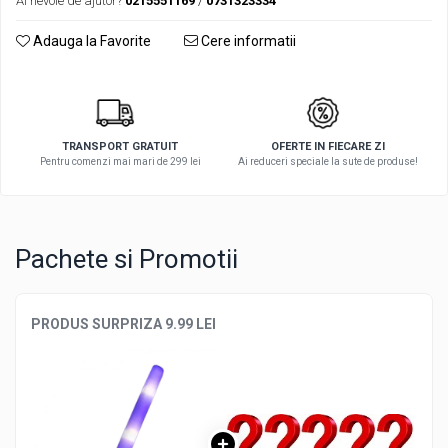
Ai nevoie de ajutor?
0215551169
/
0731323334
Adauga la Favorite
Cere informatii
TRANSPORT GRATUIT
OFERTE IN FIECARE ZI
Pentru comenzi mai mari de 299 lei
Ai reduceri speciale la sute de produse!
Pachete si Promotii
PRODUS SURPRIZA 9.99 LEI