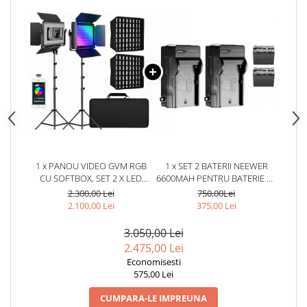
1 x PANOU VIDEO GVM RGB
1 x SET 2 BATERII NEEWER
CU SOFTBOX, SET 2 X LED
6600MAH PENTRU BATERIE LI-
45W, 15000 LUX/0.5 M, CRI97+,
ION SONY NP-F970 + 2
2.300,00 Lei
750,00Lei
3200K-5600K, CONTROL PRIN
INCARCATOARE NEEWER
2.100,00 Lei
375,00 Lei
APLICATIE, 2 STATIVE, GEANTA
TRANSPORT
3.050,00 Lei
2.475,00 Lei
Economisesti
575,00 Lei
CUMPARA-LE IMPREUNA