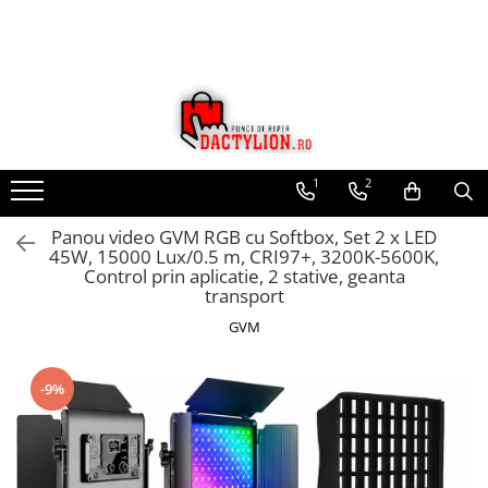
1
2
Panou video GVM RGB cu Softbox, Set 2 x LED
45W, 15000 Lux/0.5 m, CRI97+, 3200K-5600K,
Control prin aplicatie, 2 stative, geanta
transport
GVM
-9%