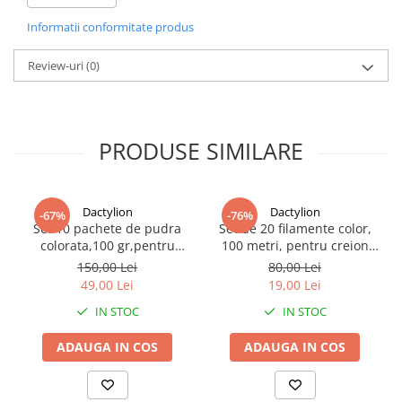
Informatii conformitate produs
Review-uri
(0)
PRODUSE SIMILARE
Dactylion
Dactylion
-67%
-76%
Set 10 pachete de pudra
Set de 20 filamente color,
colorata,100 gr,pentru
100 metri, pentru creion
copii,non toxica,cantitate
3D, rezerve universale de 5
150,00 Lei
80,00 Lei
pachet 1kg - Multicolor
m - Multicolor
49,00 Lei
19,00 Lei
Culoare neagra
Numar de clape: 61
IN STOC
IN STOC
Numar de tonuri: 16
Controlul volumului: Da
ADAUGA IN COS
ADAUGA IN COS
Modul lectie: Da
Difuzor: Mono (tastatura are un singur difuzor!)
Alimentare: sursa de alimentare (inclusa) sau 4xAA 1,5V (nu