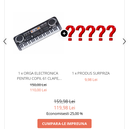
1 x ORGA ELECTRONICA
1 x PRODUS SURPRIZA
PENTRU COPII, 61 CLAPE,
9,98 Lei
MICROFON INCLUS, FUNCTIE
150,00 Lei
DE INREGISTRARE, ABS, 54 X
110,00 Lei
17 X 5 CM
159,98 Lei
119,98 Lei
Economisesti 25,00 %
CUMPARA-LE IMPREUNA