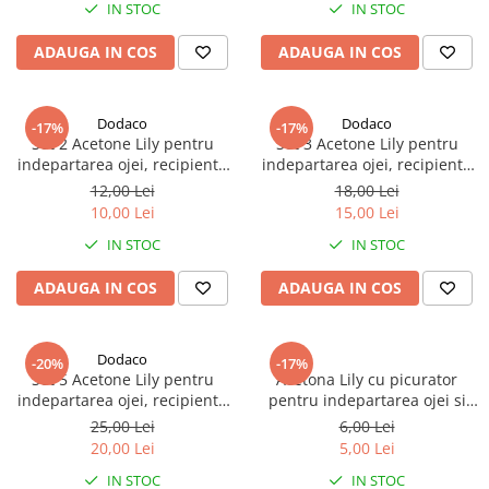
IN STOC
IN STOC
ADAUGA IN COS
ADAUGA IN COS
Dodaco
Dodaco
-17%
-17%
Set 2 Acetone Lily pentru
Set 3 Acetone Lily pentru
indepartarea ojei, recipiente
indepartarea ojei, recipiente
din sticla, 50 ml fiecare
din sticla, 50 ml fiecare
12,00 Lei
18,00 Lei
10,00 Lei
15,00 Lei
IN STOC
IN STOC
ADAUGA IN COS
ADAUGA IN COS
Dodaco
-20%
-17%
Set 5 Acetone Lily pentru
Acetona Lily cu picurator
indepartarea ojei, recipiente
pentru indepartarea ojei si
din sticla, 50 ml fiecare
curatarea unghiilor, flacon
25,00 Lei
6,00 Lei
plastic, 50 ml
20,00 Lei
5,00 Lei
IN STOC
IN STOC