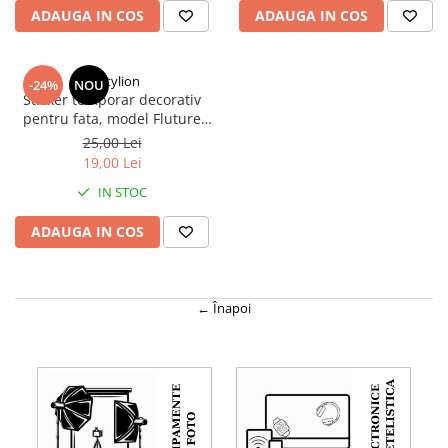
ADAUGA IN COS
ADAUGA IN COS
Dactylion
-24%
NOU
Sticker temporar decorativ
pentru fata, model Fluture
Glitter, autocolant pentru
25,00 Lei
machiaj festival, carnaval,
19,00 Lei
Halloween si petreceri
IN STOC
tematice, 12.8 x 12 cm,
Multicolor
ADAUGA IN COS
← Înapoi