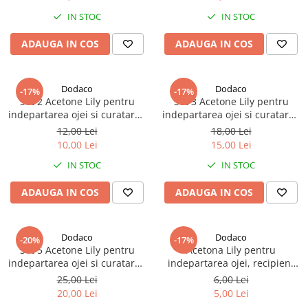
IN STOC
IN STOC
ADAUGA IN COS
ADAUGA IN COS
Dodaco
Dodaco
-17%
-17%
Set 2 Acetone Lily pentru
Set 3 Acetone Lily pentru
indepartarea ojei si curatarea
indepartarea ojei si curatarea
unghiilor, 50 ml fiecare
unghiilor, 50 ml fiecare
12,00 Lei
18,00 Lei
10,00 Lei
15,00 Lei
IN STOC
IN STOC
ADAUGA IN COS
ADAUGA IN COS
Dodaco
Dodaco
-20%
-17%
Set 5 Acetone Lily pentru
Acetona Lily pentru
indepartarea ojei si curatarea
indepartarea ojei, recipient
unghiilor, 50 ml fiecare
din sticla, 50 ml
25,00 Lei
6,00 Lei
20,00 Lei
5,00 Lei