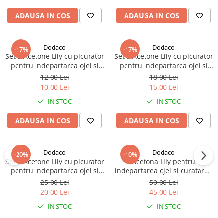
ADAUGA IN COS
ADAUGA IN COS
Dodaco
Dodaco
-17%
-17%
Set 2 Acetone Lily cu picurator
Set 3 Acetone Lily cu picurator
pentru indepartarea ojei si
pentru indepartarea ojei si
curatarea unghiilor, flacon
curatarea unghiilor, flacon
12,00 Lei
18,00 Lei
plastic, 50 ml fiecare
plastic, 50 ml fiecare
10,00 Lei
15,00 Lei
IN STOC
IN STOC
ADAUGA IN COS
ADAUGA IN COS
Dodaco
Dodaco
-20%
-10%
Set 5 Acetone Lily cu picurator
Acetona Lily pentru
pentru indepartarea ojei si
indepartarea ojei si curatarea
curatarea unghiilor, flacon
unghiilor, flacon din
25,00 Lei
50,00 Lei
plastic, 50 ml fiecare
polietilena, 1000 ml
20,00 Lei
45,00 Lei
IN STOC
IN STOC