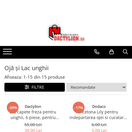
Ojă și Lac unghii
Afiseaza:
1-
15
din
15
produse
FILTRE
Dactylion
Dodaco
-29%
-17%
Set capete freza pentru
Acetona Lily pentru
unghii, 6 piese, pentru
indepartarea ojei si curatarea
manichiura si pedichiura,
unghiilor, 50 ml
55,00 Lei
6,00 Lei
abrazive si diamantate
39,00 Lei
5,00 Lei