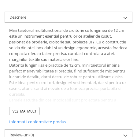
Descriere
Mini taietorul multifunctional de croitorie cu lungimea de 12 cm
este un instrument esential pentru orice atelier de cusut,
pasionat de broderie, croitorie sau proiecte DIY. Cu o constructie
solida din otel inoxidabil si un design ergonomic, aceasta foarfeca
compacta ofera o taiere precisa, curata si controlata a atei,
marginilor textile sau materialelor fine.
Datorita lungimii sale practice de 12 cm, mini taietorul imbina
perfect manevrabilitatea si precizia, fiind suficient de mic pentru
lucrari de detaliu, dar si destul de robust pentru utilizare zilnica.
Este ideal pentru croitori, designeri vestimentari, dar si pentru uz
casnic, atunci cand ai nevoie de o foarfeca precisa, portabila si
durabila.
Lamele ascutite din otel inoxidabil sunt proiectate pentru a
rezista in timp, oferind o taiere lina si eficienta chiar si dupa
utilizari repetate. Manerele metalice ofera o prindere sigura,
VEZI MAI MULT
confortabila si un control perfect al presiunii, reducand riscul
Informatii conformitate produs
alunecarii in timpul lucrului.
Mini taietorul multifunctional este potrivit pentru o gama larga
de utilizari: taierea firelor de ata, a marginilor textile, a
Review-uri
(0)