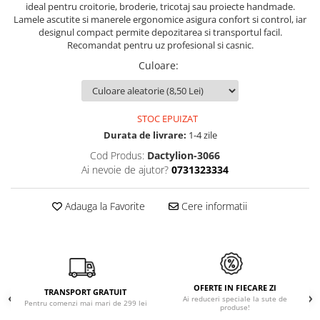
ideal pentru croitorie, broderie, tricotaj sau proiecte handmade.
Lamele ascutite si manerele ergonomice asigura confort si control, iar
designul compact permite depozitarea si transportul facil.
Recomandat pentru uz profesional si casnic.
Culoare
:
STOC EPUIZAT
Durata de livrare:
1-4 zile
Cod Produs:
Dactylion-3066
Ai nevoie de ajutor?
0731323334
Adauga la Favorite
Cere informatii
OFERTE IN FIECARE ZI
TRANSPORT GRATUIT
Ai reduceri speciale la sute de
Pentru comenzi mai mari de 299 lei
produse!