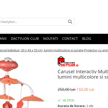
ANII
DACTYLION CLUB
NOUTATI
CONTACT
BLOG
ional bebelusi, 33 x 43 x 53 cm, lumini multicolore si sunete,Proiector cu an
Carusel Interactiv Mult
lumini multicolore si 
250,00 Lei
150,00 Lei
IN STOC
Durata de livrare:
2 zile