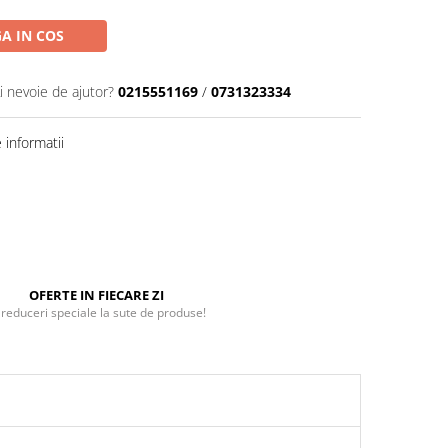
A IN COS
i nevoie de ajutor?
0215551169
/
0731323334
informatii
OFERTE IN FIECARE ZI
 reduceri speciale la sute de produse!