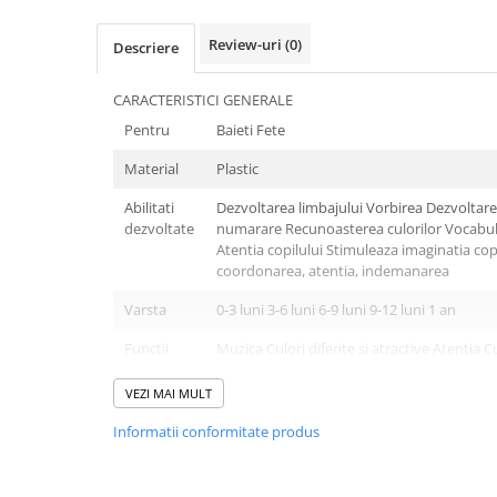
Review-uri
(0)
Descriere
CARACTERISTICI GENERALE
Pentru
Baieti Fete
Material
Plastic
Abilitati
Dezvoltarea limbajului Vorbirea Dezvoltarea
dezvoltate
numarare Recunoasterea culorilor Vocabul
Atentia copilului Stimuleaza imaginatia copil
coordonarea, atentia, indemanarea
Varsta
0-3 luni 3-6 luni 6-9 luni 9-12 luni 1 an
Functii
Muzica Culori diferite si atractive Atentia C
Continut
1 Carusel
VEZI MAI MULT
pachet
Informatii conformitate produs
Culoare
Roz