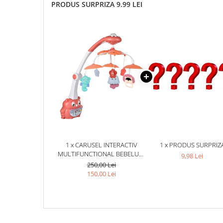
PRODUS SURPRIZA 9.99 LEI
1 x CARUSEL INTERACTIV
1 x PRODUS SURPRIZ
MULTIFUNCTIONAL BEBELUSI,
9,98 Lei
33 X 43 X 53 CM, LUMINI
250,00 Lei
MULTICOLORE SI
150,00 Lei
SUNETE,PROIECTOR
CU ANIMALUTE