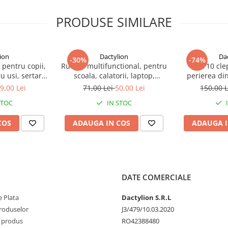
PRODUSE SIMILARE
ion
Dactylion
Da
-30%
-74%
 pentru copii,
Rucsac multifunctional, pentru
Set 10 cle
u usi, sertare,
scoala, calatorii, laptop,
perierea din
ic, 9 cm, alb
nailon/poliester, durabil,
mul
9,00 Lei
71,00 Lei
50,00 Lei
150,00 
compartimente multiple, 31 x
STOC
IN STOC
15 x 45 cm, negru
COS
ADAUGA IN COS
ADAUGA I
DATE COMERCIALE
 Plata
Dactylion S.R.L
produselor
J3/479/10.03.2020
 produs
RO42388480