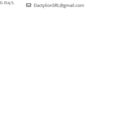
, Etaj 5,
DactylionSRL@gmail.com