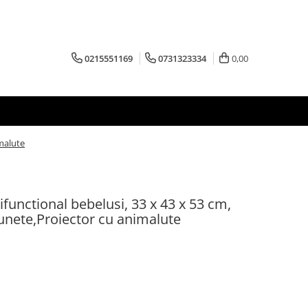
0215551169
0731323334
0,00
imalute
ifunctional bebelusi, 33 x 43 x 53 cm,
sunete,Proiector cu animalute