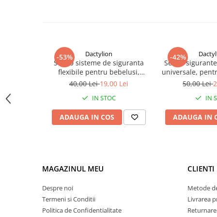
Dactylion
Dactyl
-53%
-42%
Set 10 sisteme de siguranta
Set 10 sigurante
flexibile pentru bebelusi,
universale, pentr
blocare usi si sertare - Alb
dulapuri, plast
40,00 Lei
19,00 Lei
50,00 Lei
2
IN STOC
IN 
ADAUGA IN COS
ADAUGA IN 
MAGAZINUL MEU
CLIENTI
Despre noi
Metode de
Termeni si Conditii
Livrarea 
Politica de Confidentialitate
Returnare