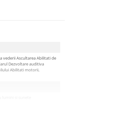
 vederii Ascultarea Abilitati de
arul Dezvoltare auditiva
ului Abilitati motorii,
u lumini si sunete