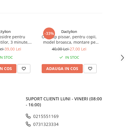
ctylion
Dactylion
-33%
-42%
psidre pentru
Olita tip pisoar, pentru copii,
Set 12 sig
tilor, 3 minute,
model broasca, montare pe
universale,
ticolor
perete prin ventuze, plastic PP,
dulapuri,
Lei
39,00 Lei
40,00 Lei
27,00 Lei
60,0
usor de curatat, 20.5 x 27.5 cm,
IN STOC
IN STOC
albastru/galben
N COS
ADAUGA IN COS
ADAUG
SUPORT CLIENTI
LUNI - VINERI (08:00
- 16:00)
0215551169
0731323334