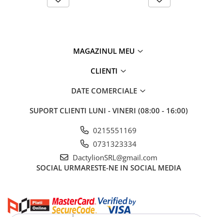
comerciala, live streaming, podcasturi, interviuri, videoclipuri
YouTube, TikTok sau productie cinematografica.
Sistemul include
8 efecte de iluminare pentru scena
, perfecte
pentru simularea diferitelor atmosfere si pentru realizarea unor
cadre dinamice fara echipamente suplimentare. Controlul poate
fi realizat direct de pe panouri sau prin intermediul aplicatiei
MAGAZINUL MEU
dedicate, oferind reglaje rapide si sincronizare usoara intre cele
doua surse de lumina.
CLIENTI
DATE COMERCIALE
SUPORT CLIENTI
LUNI - VINERI (08:00 - 16:00)
0215551169
0731323334
DactylionSRL@gmail.com
Suporturile metalice reglabile permit pozitionarea luminilor la
SOCIAL
URMARESTE-NE IN SOCIAL MEDIA
inaltimea dorita, iar portile pivotante faciliteaza orientarea
precisa a fasciculului luminos. Difuzoarele incluse distribuie
uniform lumina si reduc umbrele dure, obtinand o iluminare
naturala si placuta pentru orice tip de subiect.
Constructia robusta, alimentarea la priza si geanta de transport