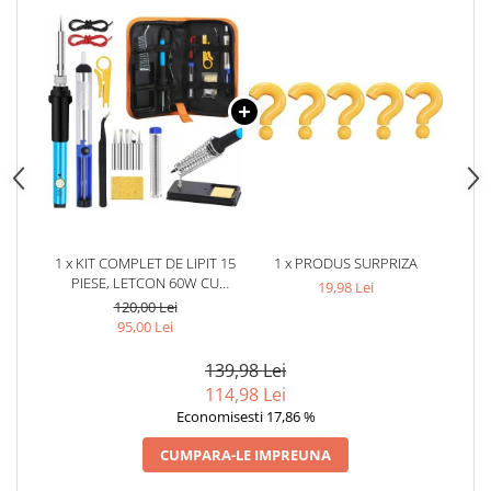
1 x KIT COMPLET DE LIPIT 15
1 x PRODUS SURPRIZA
PIESE, LETCON 60W CU
19,98 Lei
TEMPERATURA REGLABILA
120,00 Lei
200-450°C, 5 VARFURI,
95,00 Lei
POMPA COSITOR, SUPORT,
HUSA TRANSPORT,
139,98 Lei
NEGRU/PORTOCALIU
114,98 Lei
Economisesti 17,86 %
CUMPARA-LE IMPREUNA