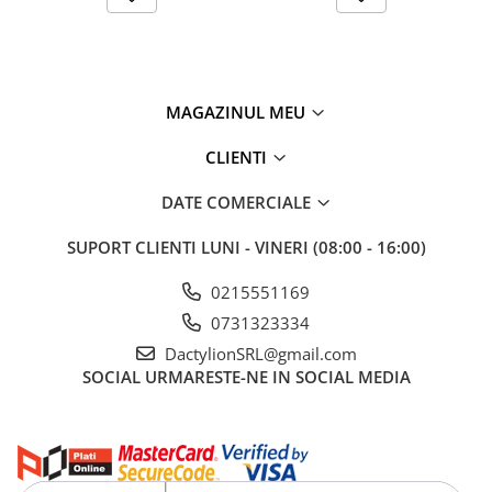
MAGAZINUL MEU
CLIENTI
DATE COMERCIALE
SUPORT CLIENTI
LUNI - VINERI (08:00 - 16:00)
0215551169
0731323334
DactylionSRL@gmail.com
SOCIAL
URMARESTE-NE IN SOCIAL MEDIA
Kitul este completat de o pompa pentru dezlipire, suport metalic
cu burete pentru curatarea varfului, fludor, penseta, dezizolator,
accesorii pentru manipularea cablurilor si o husa practica pentru
transport si depozitare. Toate componentele sunt organizate
eficient, fiind usor de transportat si utilizat oriunde este nevoie.