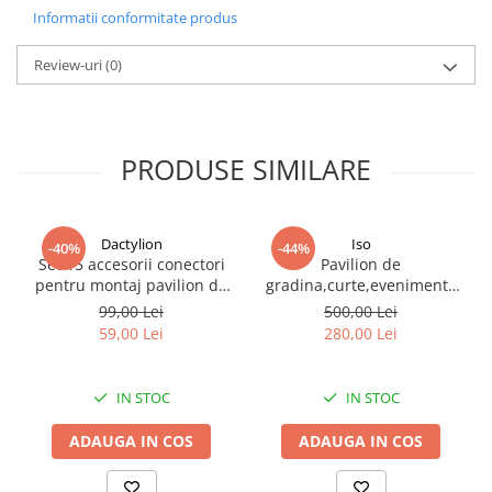
Informatii conformitate produs
Review-uri
(0)
PRODUSE SIMILARE
Dactylion
Iso
-40%
-44%
Set 15 accesorii conectori
Pavilion de
pentru montaj pavilion de
gradina,curte,evenimente
gradina 3x6 m, piese din
3x3 m cu accesorii de
99,00 Lei
500,00 Lei
ABS, alb
montare incluse -
Elementul de incalzire ceramic asigura o incalzire rapida,
59,00 Lei
280,00 Lei
Alb/Cenusiu
stabilitate termica si o durata lunga de utilizare. Cele 5 varfuri
interschimbabile permit executarea unei game variate de lucrari,
de la lipirea componentelor electronice de precizie pana la
IN STOC
IN STOC
reparatii generale.
ADAUGA IN COS
ADAUGA IN COS