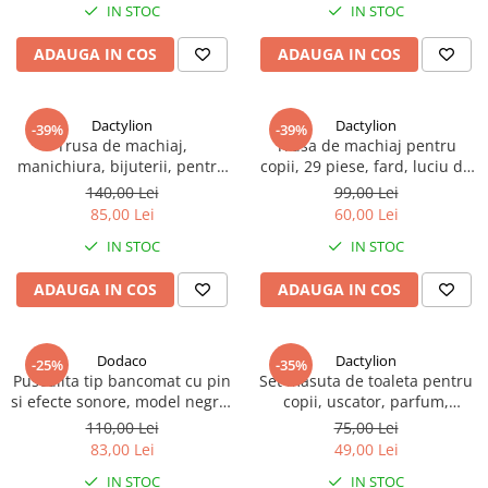
IN STOC
IN STOC
ADAUGA IN COS
ADAUGA IN COS
Dactylion
Dactylion
-39%
-39%
Trusa de machiaj,
Trusa de machiaj pentru
manichiura, bijuterii, pentru
copii, 29 piese, fard, luciu de
copii, model sirena, 26.2 x
buze, oja, sticker unghii,
140,00 Lei
99,00 Lei
19.4 x 5.5 cm, roz
multicolor
85,00 Lei
60,00 Lei
IN STOC
IN STOC
ADAUGA IN COS
ADAUGA IN COS
Dodaco
Dactylion
-25%
-35%
Pusculita tip bancomat cu pin
Set masuta de toaleta pentru
si efecte sonore, model negru,
copii, uscator, parfum,
jucarie educativ-interactiva
bijuterii, plastic, multicolor,
110,00 Lei
75,00 Lei
pentru gestionarea banilor,
34 x 24 x 5.5 cm
83,00 Lei
49,00 Lei
dezvoltare financiara pentru
IN STOC
IN STOC
copii