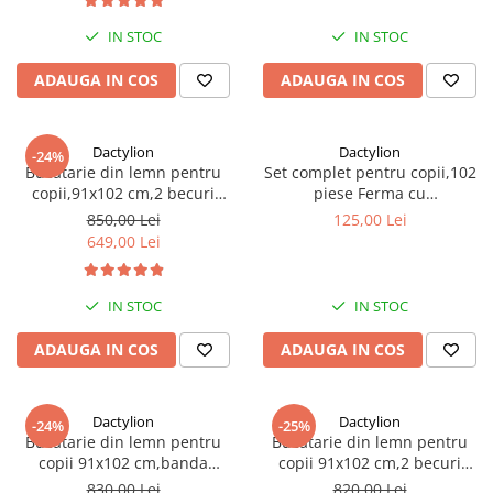
IN STOC
IN STOC
ADAUGA IN COS
ADAUGA IN COS
Dactylion
Dactylion
-24%
Bucatarie din lemn pentru
Set complet pentru copii,102
copii,91x102 cm,2 becuri
piese Ferma cu
LED,sort de gatit - Alb
animale,tractoare,gospodarie
850,00 Lei
125,00 Lei
- Multicolor
649,00 Lei
IN STOC
IN STOC
ADAUGA IN COS
ADAUGA IN COS
Dactylion
Dactylion
-24%
-25%
Bucatarie din lemn pentru
Bucatarie din lemn pentru
copii 91x102 cm,banda
copii 91x102 cm,2 becuri
multicolora LED,accesorii
LED,accesorii incluse - Alb
830,00 Lei
820,00 Lei