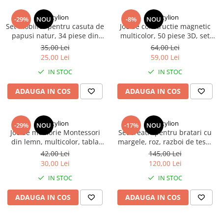
Dactylion
Dactylion
-29%
NOU
-8%
NOU
Set mobilier pentru casuta de
Joc de constructie magnetic
papusi natur, 34 piese din
multicolor, 50 piese 3D, set
lemn DIY, mobilier miniatural
educativ cu forme geometrice
35,00 Lei
64,00 Lei
de asamblat si personalizat,
si magneti, pentru
25,00 Lei
59,00 Lei
175 elemente, 3 ani+
dezvoltarea creativitatii si
IN STOC
IN STOC
gandirii spatiale, 3 ani+
ADAUGA IN COS
ADAUGA IN COS
Dactylion
Dactylion
-29%
NOU
-17%
NOU
Joc de memorie Montessori
Set creativ pentru bratari cu
din lemn, multicolor, tabla
margele, roz, razboi de tesut
rotunda 17 cm, 24 pioni si zar
rotativ, accesorii complete si
42,00 Lei
145,00 Lei
colorat, joc educativ pentru
sabloane, kit handmade
30,00 Lei
120,00 Lei
dezvoltarea atentiei si
pentru copii 5+ ani
IN STOC
IN STOC
memoriei, 4 ani+
ADAUGA IN COS
ADAUGA IN COS