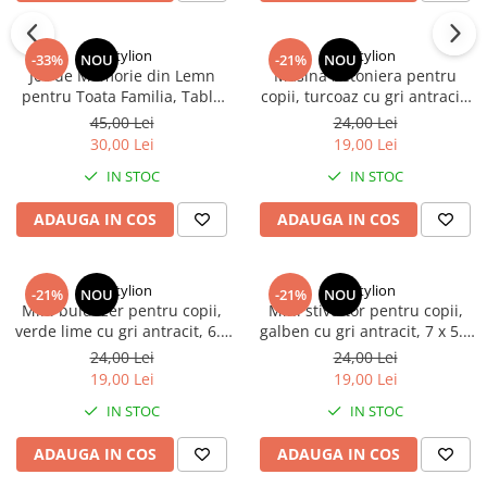
Dactylion
Dactylion
-33%
NOU
-21%
NOU
Joc de Memorie din Lemn
Masina betoniera pentru
pentru Toata Familia, Tabla
copii, turcoaz cu gri antracit,
Rotunda 17 cm, 24 Pioni
7.4 x 5.9 x 4 cm, vehicul de
45,00 Lei
24,00 Lei
Colorati, Joc Educativ
santier cu cuva mobila, roti
30,00 Lei
19,00 Lei
Interactiv pentru Copii +4 Ani,
functionale, ambalaj PVC
IN STOC
IN STOC
6 Culori, Multicolor
ADAUGA IN COS
ADAUGA IN COS
Dactylion
Dactylion
-21%
NOU
-21%
NOU
Mini buldozer pentru copii,
Mini stivuitor pentru copii,
verde lime cu gri antracit, 6.7
galben cu gri antracit, 7 x 5.4
x 5.5 x 4 cm, utilaj de
x 4 cm, vehicul de constructie,
24,00 Lei
24,00 Lei
constructie cu lama mobila,
jucarie cu furci mobile, roti
19,00 Lei
19,00 Lei
roti mobile, ambalaj PVC
functionale, ambalaj PVC
IN STOC
IN STOC
ADAUGA IN COS
ADAUGA IN COS