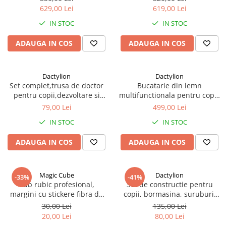
incluse - Alb
629,00 Lei
619,00 Lei
IN STOC
IN STOC
ADAUGA IN COS
ADAUGA IN COS
Dactylion
Dactylion
Set complet,trusa de doctor
Bucatarie din lemn
pentru copii,dezvoltare si
multifunctionala pentru copii,
distractie - Albastru
dimensiune 80x80 cm - Alb
79,00 Lei
499,00 Lei
IN STOC
IN STOC
ADAUGA IN COS
ADAUGA IN COS
Magic Cube
Dactylion
-33%
-41%
Cub rubic profesional,
Set de constructie pentru
margini cu stickere fibra de
copii, bormasina, suruburi,
carbon, 3x3x3, 55 mm -
261 piese, plastic, multicolor
30,00 Lei
135,00 Lei
Multicolor
20,00 Lei
80,00 Lei