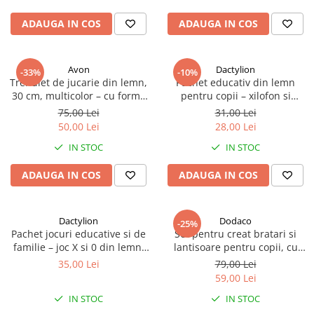
ADAUGA IN COS
ADAUGA IN COS
Avon
Dactylion
-33%
-10%
Trenulet de jucarie din lemn,
Pachet educativ din lemn
30 cm, multicolor – cu forme
pentru copii – xilofon si
geometrice, puzzle arcade,
puzzle Tetris
75,00 Lei
31,00 Lei
locomotiva + 2 vagoane,
50,00 Lei
28,00 Lei
blocuri detasabile, pentru
IN STOC
IN STOC
copii 3+
ADAUGA IN COS
ADAUGA IN COS
Dactylion
Dodaco
-25%
Pachet jocuri educative si de
Set pentru creat bratari si
familie – joc X si 0 din lemn,
lantisoare pentru copii, cu
puzzle Tetris si carti de joc
pandantive, margele si
35,00 Lei
79,00 Lei
accesorii pentru bijuterii,
59,00 Lei
multicolor, aproximativ 110
IN STOC
IN STOC
elemente