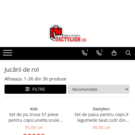
1
2
Jucării de rol
Afiseaza:
1-
36
din
36
produse
FILTRE
Kids
Dactylion
Set de joc,trusa 57 piese
Set de joaca pentru copii,9
pentru copii,unelte,scule
legumede taiat,cutit din
pentru micii
lemn,cutie de depozitare -
95,00 Lei
45,00 Lei
mesteri,meseriasi
Multicolor