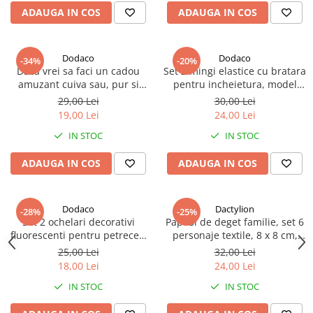
ADAUGA IN COS
ADAUGA IN COS
Dodaco
Dodaco
-34%
-20%
Daca vrei sa faci un cadou
Set 2 mingi elastice cu bratara
amuzant cuiva sau, pur si
pentru incheietura, model
simplu, vrei sa binedispui pe
fotbal alb negru, 66 mm,
29,00 Lei
30,00 Lei
cineva, poti alege aceasta
antistres, pentru aruncare si
19,00 Lei
24,00 Lei
sonerie inscriptionata cu
prindere, copii si adulti
IN STOC
IN STOC
mesajul ”Ring for SEX”. Tip
produs: sonerie receptie
ADAUGA IN COS
ADAUGA IN COS
amuzant
Dodaco
Dactylion
-28%
-25%
Set 2 ochelari decorativi
Papusi de deget familie, set 6
fluorescenti pentru petreceri
personaje textile, 8 x 8 cm,
si festivaluri, design rotund,
multicolor, pentru povesti si
25,00 Lei
32,00 Lei
accesorii luminoase din
jocuri de rol
18,00 Lei
24,00 Lei
plastic, galben
IN STOC
IN STOC