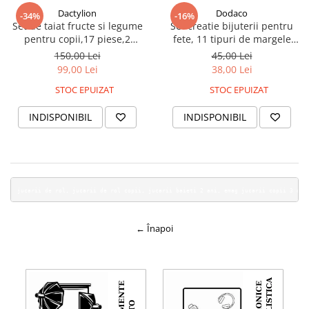
Dactylion
Dodaco
-34%
-16%
Set de taiat fructe si legume
Set creatie bijuterii pentru
pentru copii,17 piese,2
fete, 11 tipuri de margele
cutite,1 tocator,1 peeler,cutie
colorate, pentru bratari, inele
150,00 Lei
45,00 Lei
lemn - Multicolor
si lantisoare, varsta 6+,
99,00 Lei
38,00 Lei
multicolor
STOC EPUIZAT
STOC EPUIZAT
INDISPONIBIL
INDISPONIBIL
jucarii de rol, jucarii de rol copii, jucarii baieti 2 ani, emag jucarii copii 3 ani
← Înapoi