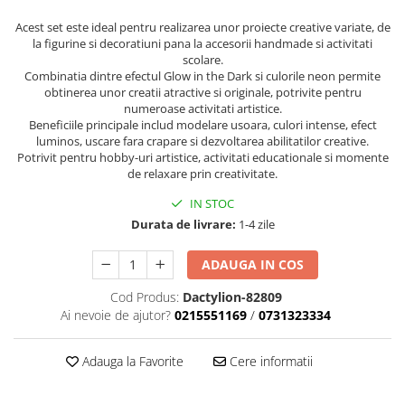
Acest set este ideal pentru realizarea unor proiecte creative variate, de
la figurine si decoratiuni pana la accesorii handmade si activitati
scolare.
Combinatia dintre efectul Glow in the Dark si culorile neon permite
obtinerea unor creatii atractive si originale, potrivite pentru
numeroase activitati artistice.
Beneficiile principale includ modelare usoara, culori intense, efect
luminos, uscare fara crapare si dezvoltarea abilitatilor creative.
Potrivit pentru hobby-uri artistice, activitati educationale si momente
de relaxare prin creativitate.
IN STOC
Durata de livrare:
1-4 zile
ADAUGA IN COS
Cod Produs:
Dactylion-82809
Ai nevoie de ajutor?
0215551169
/
0731323334
Adauga la Favorite
Cere informatii