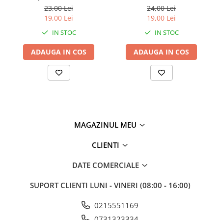
intens, 2 x 18 g, roz neon
fosforescent si verde neon,
23,00 Lei
24,00 Lei
2 x 18 g
19,00 Lei
19,00 Lei
IN STOC
IN STOC
ADAUGA IN COS
ADAUGA IN COS
MAGAZINUL MEU
CLIENTI
DATE COMERCIALE
SUPORT CLIENTI
LUNI - VINERI (08:00 - 16:00)
0215551169
0731323334