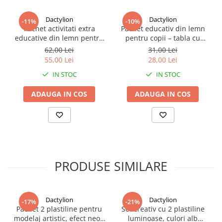
Dactylion
Dactylion
-11%
-10%
Pachet activitati extra
Pachet educativ din lemn
Cele doua plastiline albe fosforescente ofera efect luminos dupa expunere
educative din lemn pentru
pentru copii – tabla cu
Formula non-
copii, tabla alfabet, tabla
numere si operatii + joc X si
62,00 Lei
31,00 Lei
toxica si fara miros contribuie la o experienta confortabila de utilizare. 
numere si operatii, joc X si
0
55,00 Lei
28,00 Lei
Plastilina se usuca natural la contactul cu aerul fara sa crape. Creatiile
0, puzzle Tetris si xilofon
Inainte de uscarea completa, materialul poate fi remodelat prin adauga
IN STOC
IN STOC
Acest set stimuleaza imaginatia, creativitatea si coordonarea motrica, of
ADAUGA IN COS
ADAUGA IN COS
PRODUSE SIMILARE
Dactylion
Dactylion
-17%
-21%
Pachet 2 plastiline pentru
Set creativ cu 2 plastiline
modelaj artistic, efect neon
luminoase, culori alb