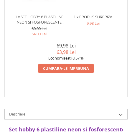
1 x SET HOBBY 6 PLASTILINE
1 x PRODUS SURPRIZA
NEON SI FOSFORESCENTE
9,98 Lei
PENTRU FIGURINE SI
60,00 Lei
DECORATIUNI, 18 G FIECARE 2
54,00 Lei
ALB, 2 ROZ, 2 VERDE
69,98 Lei
63,98 Lei
Economisesti 8,57 %
CUMPARA-LE IMPREUNA
Descriere
Set hobby 6 plastiline neon si fosforescente pen