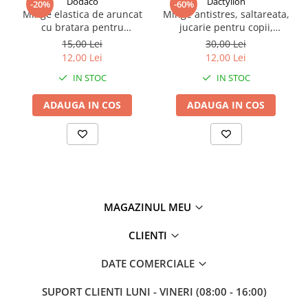
Dodaco
Dactylion
-20%
-60%
Minge elastica de aruncat
Minge antistres, saltareata,
cu bratara pentru
jucarie pentru copii,
incheietura, antistres,
poliuretan, diametru 6.6
15,00 Lei
30,00 Lei
antrenament coordonare si
cm, elastica, rezistenta,
12,00 Lei
12,00 Lei
reflexe, model alb negru, 66
verde
IN STOC
IN STOC
mm
ADAUGA IN COS
ADAUGA IN COS
MAGAZINUL MEU
Caracteristici
CLIENTI
Bratara pentru fixare la incheietura
Elastic pentru revenire automata
DATE COMERCIALE
Previne pierderea mingii
Dezvolta coordonarea mana-ochi
SUPORT CLIENTI
LUNI - VINERI (08:00 - 16:00)
Stimuleaza atentia si concentrarea
Functie antistres