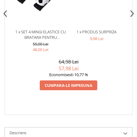
1 x SET 4 MINGI ELASTICE CU
1 x PRODUS SURPRIZA
BRATARA PENTRU
9,98 Lei
INCHEIETURA, MODEL
55,00 Lei
FOTBAL ALB NEGRU, MINGE
48,00 Lei
CU REVENIRE AUTOMATA, 66
MM, JUCARIE ANTISTRES
64,98 Lei
PENTRU COORDONARE SI
57,98 Lei
REFLEXE
Economisesti 10,77 %
CUMPARA-LE IMPREUNA
Descriere