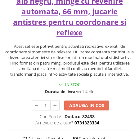
alb negru, minge cu revenire
automata, 66 mm, jucarie
antistres pentru coordonare si
reflexe
Acest set este potrivit pentru activitati recreative, exercitii de
coordonare si momente de relaxare. Utilizarea constanta contribuie la
dezvoltarea atentiei si a reflexelor intr-un mod natural si distractiv.
Fiind format din patru mingi, produsul este ideal pentru utilizarea
simultana de catre mai multi copii sau membri ai familiei,
transformand joaca intr-o activitate sociala placuta si interactiva.
IN STOC
Durata de livrare:
1-4 zile
ADAUGA IN COS
Cod Produs:
Dodaco-82438
Ai nevoie de ajutor?
0731323334
Adauga la Favorite
Cere informatii