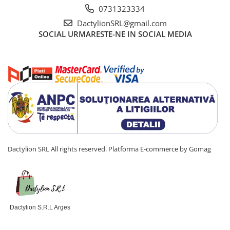
0731323334
Usor de transportat
Potrivita pentru interior si exterior
DactylionSRL@gmail.com
Rezistenta la utilizari repetate
SOCIAL
URMARESTE-NE IN SOCIAL MEDIA
Potrivita pentru copii si adulti
Dactylion SRL All rights reserved.
Platforma E-commerce by Gomag
Dactylion S.R.L Arges