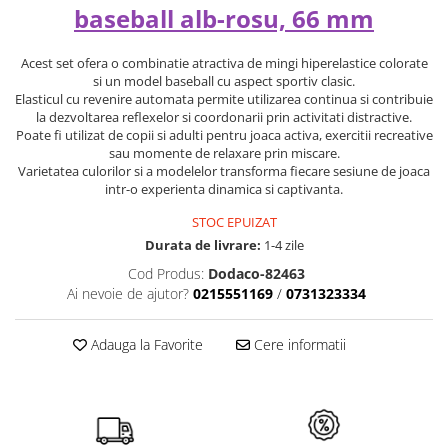
baseball alb-rosu, 66 mm
Acest set ofera o combinatie atractiva de mingi hiperelastice colorate
si un model baseball cu aspect sportiv clasic.
Elasticul cu revenire automata permite utilizarea continua si contribuie
la dezvoltarea reflexelor si coordonarii prin activitati distractive.
Poate fi utilizat de copii si adulti pentru joaca activa, exercitii recreative
sau momente de relaxare prin miscare.
Varietatea culorilor si a modelelor transforma fiecare sesiune de joaca
intr-o experienta dinamica si captivanta.
STOC EPUIZAT
Durata de livrare:
1-4 zile
Cod Produs:
Dodaco-82463
Ai nevoie de ajutor?
0215551169
/
0731323334
Adauga la Favorite
Cere informatii