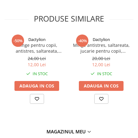
PRODUSE SIMILARE
Dactylion
Dactylion
-50%
-40%
Minge pentru copii,
Minge antistres, saltareata,
antistres, saltareata,
jucarie pentru copii,
poliuretan, elastica,
poliuretan, diametru 6.6
24,00 Lei
20,00 Lei
diametru 6.6 cm, albastru
cm, elastica, portocaliu
12,00 Lei
12,00 Lei
IN STOC
IN STOC
ADAUGA IN COS
ADAUGA IN COS
MAGAZINUL MEU