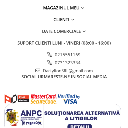
amuzante. Forma ergonomica si greutatea redusa permit
MAGAZINUL MEU
purtarea confortabila pe durata evenimentelor, fara disconfort.
Setul adauga mai multa energie si originalitate oricarui
CLIENTI
eveniment, fiind potrivit pentru persoanele care doresc accesorii
luminoase si distractive pentru petreceri sau activitati recreative.
DATE COMERCIALE
SUPORT CLIENTI
LUNI - VINERI (08:00 - 16:00)
0215551169
0731323334
DactylionSRL@gmail.com
SOCIAL
URMARESTE-NE IN SOCIAL MEDIA