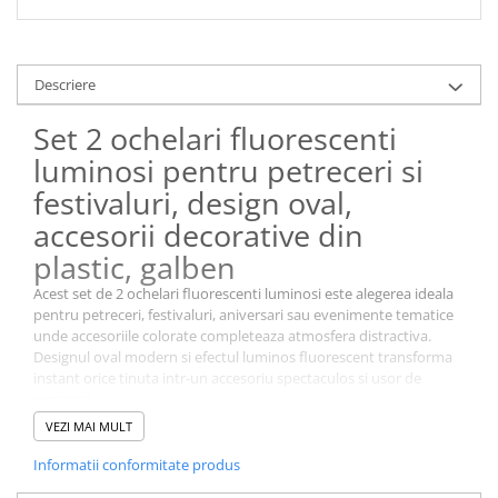
Descriere
Set 2 ochelari fluorescenti
luminosi pentru petreceri si
festivaluri, design oval,
accesorii decorative din
plastic, galben
Acest set de 2 ochelari fluorescenti luminosi este alegerea ideala
pentru petreceri, festivaluri, aniversari sau evenimente tematice
unde accesoriile colorate completeaza atmosfera distractiva.
Designul oval modern si efectul luminos fluorescent transforma
instant orice tinuta intr-un accesoriu spectaculos si usor de
remarcat.
Realizati din plastic usor si rezistent, ochelarii sunt confortabili la
VEZI MAI MULT
purtare si potriviti atat pentru copii, cat si pentru adulti. Culoarea
galben fluorescent ofera un efect vizual atractiv in timpul
Informatii conformitate produs
petrecerilor de seara, evenimentelor glow sau sedintelor foto