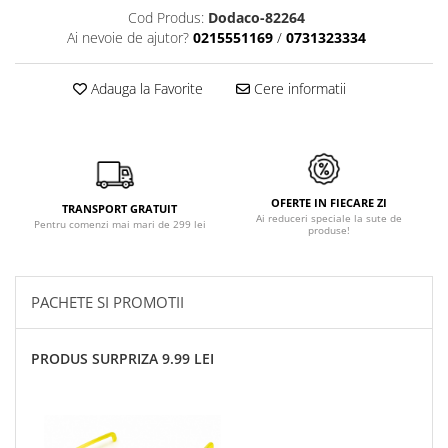
Cod Produs:
Dodaco-82264
Ai nevoie de ajutor?
0215551169
/
0731323334
Adauga la Favorite
Cere informatii
OFERTE IN FIECARE ZI
TRANSPORT GRATUIT
Ai reduceri speciale la sute de
Pentru comenzi mai mari de 299 lei
produse!
PACHETE SI PROMOTII
PRODUS SURPRIZA 9.99 LEI