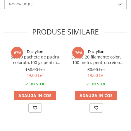
tematice.
Review-uri
(0)
PRODUSE SIMILARE
Dactylion
Dactylion
-67%
-76%
Set 10 pachete de pudra
Set de 20 filamente color,
colorata,100 gr,pentru
100 metri, pentru creion
copii,non toxica,cantitate
3D, rezerve universale de 5
150,00 Lei
80,00 Lei
pachet 1kg - Multicolor
m - Multicolor
49,00 Lei
19,00 Lei
IN STOC
IN STOC
ADAUGA IN COS
ADAUGA IN COS
Acesti ochelari decorativi sunt perfecti pentru Halloween,
Revelion, festivaluri, petreceri tematice sau cabine foto