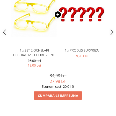
1 x SET 2 OCHELARI
1 x PRODUS SURPRIZA
DECORATIVI FLUORESCENTI
9,98 Lei
PENTRU PETRECERI SI
25,00 Lei
FESTIVALURI, DESIGN
18,00 Lei
ROTUND, ACCESORII
LUMINOASE DIN PLASTIC,
34,98 Lei
GALBEN
27,98 Lei
Economisesti 20,01 %
CUMPARA-LE IMPREUNA