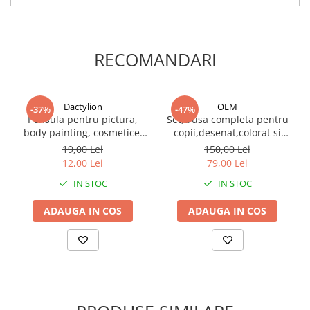
RECOMANDARI
Dactylion
OEM
-37%
-47%
Pensula pentru pictura,
Set,trusa completa pentru
body painting, cosmetice,
copii,desenat,colorat si
multifunctionala, varf plat,
pictat,180 piese,trusa din
19,00 Lei
150,00 Lei
peri sintetici fini, maner
lemn - Multicolor
12,00 Lei
79,00 Lei
ergonomic, plastic, negru
IN STOC
IN STOC
ADAUGA IN COS
ADAUGA IN COS