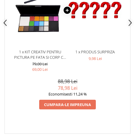
1 x KIT CREATIV PENTRU
1 x PRODUS SURPRIZA
PICTURA PE FATA SI CORP CU
9,98 Lei
18 CULORI PE BAZA DE APA SI
79,00 Lei
PENSULA INCLUSA, CULORI
69,00 Lei
INTENSE PENTRU MACHIAJ
ARTISTIC, COSPLAY,
88,98 Lei
FESTIVALURI SI PETRECERI
78,98 Lei
TEMATICE, MULTICOLOR
Economisesti 11,24 %
CUMPARA-LE IMPREUNA