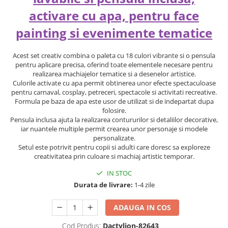
activare cu apa, pentru face
painting si evenimente tematice
Acest set creativ combina o paleta cu 18 culori vibrante si o pensula
pentru aplicare precisa, oferind toate elementele necesare pentru
realizarea machiajelor tematice si a desenelor artistice.
Culorile activate cu apa permit obtinerea unor efecte spectaculoase
pentru carnaval, cosplay, petreceri, spectacole si activitati recreative.
Formula pe baza de apa este usor de utilizat si de indepartat dupa
folosire.
Pensula inclusa ajuta la realizarea contururilor si detaliilor decorative,
iar nuantele multiple permit crearea unor personaje si modele
personalizate.
Setul este potrivit pentru copii si adulti care doresc sa exploreze
creativitatea prin culoare si machiaj artistic temporar.
IN STOC
Durata de livrare:
1-4 zile
ADAUGA IN COS
Cod Produs:
Dactylion-82643