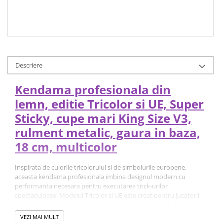
Descriere
Kendama profesionala din
lemn, editie Tricolor si UE, Super
Sticky, cupe mari King Size V3,
rulment metalic, gaura in baza,
18 cm, multicolor
Inspirata de culorile tricolorului si de simbolurile europene,
aceasta kendama profesionala imbina designul modern cu
performanta necesara pentru executarea trick-urilor
spectaculoase. Modelul Tricolor si UE este creat pentru jucatorii
care apreciaza precizia, controlul si aspectul distinctiv al unui
produs premium.
VEZI MAI MULT