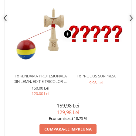
1 x KENDAMA PROFESIONALA
1 x PRODUS SURPRIZA
DIN LEMN, EDITIE TRICOLOR SI
9,98 Lei
UE, SUPER STICKY, CUPE MARI
150,00 Lei
KING SIZE V3, RULMENT
120,00 Lei
METALIC, GAURA IN BAZA, 18
CM, MULTICOLOR
159,98 Lei
129,98 Lei
Economisesti 18,75 %
CUMPARA-LE IMPREUNA