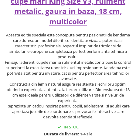
cupe mari King Size V3, rulment
metalic, gaura in baza, 18 cm,
multicolor
Aceasta editie speciala este conceputa pentru pasionatii de kendama
care doresc un model diferit, cu identitate vizuala puternica si
caracteristici profesionale. Aspectul inspirat de tricolor si de
simbolurile europene completeaza perfect performanta tehnica a
produsului.
Finisajul aderent, cupele mari si rulmentul metalic contribuie la control
superior si la executarea unor trick-uri impresionante. Kendama este
potrivita atat pentru invatare, cat si pentru perfectionarea tehnicilor
avansate.
Constructia din lemn natural asigura rezistenta si echilibru optim,
oferind o experienta autentica la fiecare utilizare. Dimensiunea de 18
cm este ideala pentru utilizatori de diferite varste si niveluri de
experienta.
Reprezinta un cadou inspirat pentru copiii, adolescentii si adultii care
apreciaza jocurile de coordonare si provocarile interactive care
dezvolta atentia si reflexele.
IN STOC
Durata de livrare:
1-4 zile