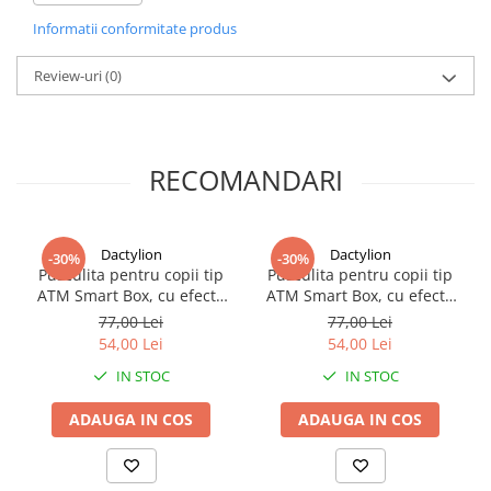
Realizata din
lemn natural de calitate
, kendama beneficiaza de
o constructie echilibrata care ofera stabilitate si control in timpul
Informatii conformitate produs
jocului. Materialul rezistent si finisajele atent realizate contribuie
la o experienta autentica si placuta pentru utilizatori de toate
Review-uri
(0)
nivelurile.
RECOMANDARI
Dactylion
Dactylion
-30%
-30%
Pusculita pentru copii tip
Pusculita pentru copii tip
ATM Smart Box, cu efecte
ATM Smart Box, cu efecte
sonore si sistem cu parola
sonore si sistem cu parola
77,00 Lei
77,00 Lei
si amprenta, pentru
si amprenta, pentru
54,00 Lei
54,00 Lei
economii interactive, din
economii interactive
IN STOC
IN STOC
plastic
ADAUGA IN COS
ADAUGA IN COS