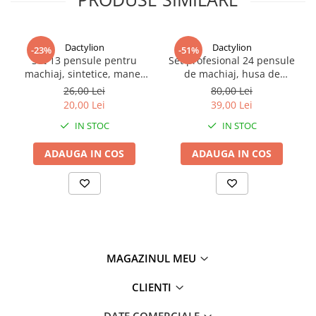
Dactylion
Dactylion
-23%
-51%
Set 13 pensule pentru
Set profesional 24 pensule
machiaj, sintetice, maner
de machiaj, husa de
plastic, soft, portabil, husa
depozitare inclusa - Roz
26,00 Lei
80,00 Lei
inclusa, verde
20,00 Lei
39,00 Lei
IN STOC
IN STOC
ADAUGA IN COS
ADAUGA IN COS
MAGAZINUL MEU
CLIENTI
DATE COMERCIALE