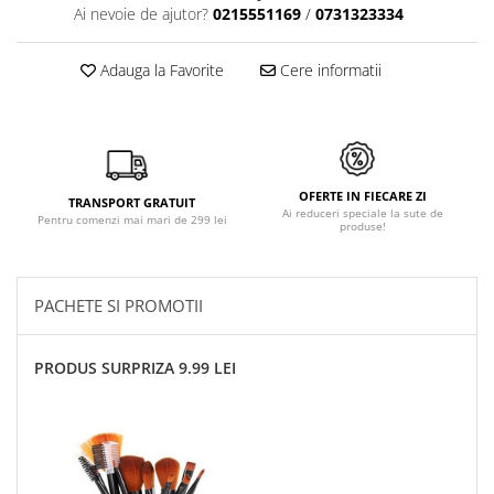
Ai nevoie de ajutor?
0215551169
/
0731323334
Adauga la Favorite
Cere informatii
OFERTE IN FIECARE ZI
TRANSPORT GRATUIT
Ai reduceri speciale la sute de
Pentru comenzi mai mari de 299 lei
produse!
PACHETE SI PROMOTII
PRODUS SURPRIZA 9.99 LEI