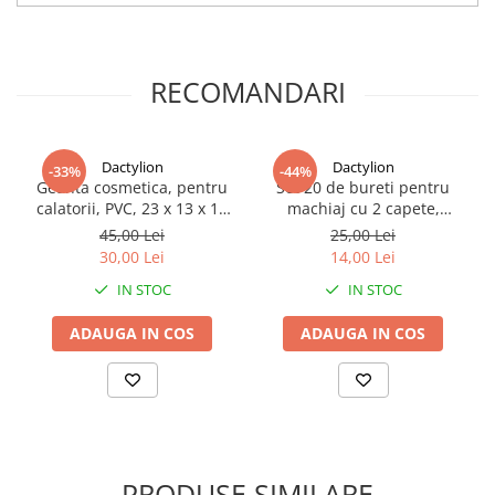
Dimensiuni carcasa:
5 x 6.5 x 17.5 cm
Greutate set:
140 g
Utilizare:
machiaj fata, ochi, sprancene si buze
Cutie depozitare:
inclusa
RECOMANDARI
Continut pachet
12 x Pensule pentru machiaj
1 x Carcasa pentru depozitare
Dactylion
Dactylion
-33%
-44%
Trusa cosmetica cu 12 pensule profesionale pentru machiaj compl
Geanta cosmetica, pentru
Set 20 de bureti pentru
calatorii, PVC, 23 x 13 x 17
machiaj cu 2 capete,
cm, roz
poliuretan si burete, negru
45,00 Lei
25,00 Lei
30,00 Lei
14,00 Lei
IN STOC
IN STOC
ADAUGA IN COS
ADAUGA IN COS
PRODUSE SIMILARE