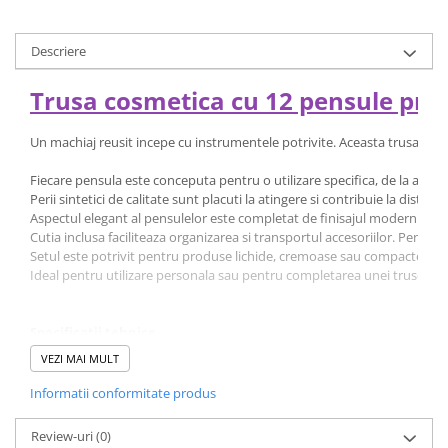
Descriere
Trusa cosmetica cu 12 pensule prof
Un machiaj reusit incepe cu instrumentele potrivite. Aceasta trusa cont
Fiecare pensula este conceputa pentru o utilizare specifica, de la aplic
Perii sintetici de calitate sunt placuti la atingere si contribuie la dis
Aspectul elegant al pensulelor este completat de finisajul modern al peri
Cutia inclusa faciliteaza organizarea si transportul accesoriilor. Pensu
Setul este potrivit pentru produse lichide, cremoase sau compacte, oferind
Ideal pentru utilizare personala sau pentru completarea unei truse cosme
Specificatii tehnice
Tip produs:
trusa pensule machiaj
VEZI MAI MULT
Numar pensule:
12
Tip peri:
sintetici
Informatii conformitate produs
Peri anti-alergici:
da
Culoare carcasa:
negru
Review-uri
(0)
Lungime pensule:
aproximativ 15.5 cm