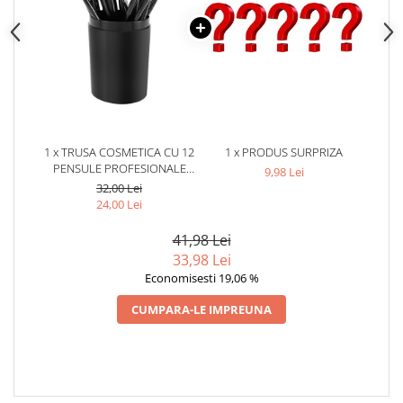
1 x TRUSA COSMETICA CU 12
1 x PRODUS SURPRIZA
PENSULE PROFESIONALE
9,98 Lei
PENTRU MACHIAJ COMPLET,
32,00 Lei
PERI SINTETICI MOI SI SUPORT
24,00 Lei
DE DEPOZITARE
41,98 Lei
33,98 Lei
Economisesti 19,06 %
CUMPARA-LE IMPREUNA