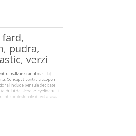
 fard,
n, pudra,
astic, verzi
entru realizarea unui machiaj
enta. Conceput pentru a acoperi
ctional include pensule dedicate
 fardului de pleoape, eyelinerului
zultate profesionale direct acasa.