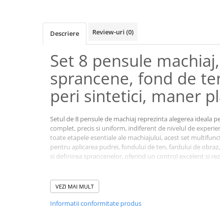
Review-uri
(0)
Descriere
Set 8 pensule machiaj,
sprancene, fond de te
peri sintetici, maner pl
Setul de 8 pensule de machiaj reprezinta alegerea ideala p
complet, precis si uniform, indiferent de nivelul de experi
toate etapele esentiale ale machiajului, acest set multifun
pentru aplicarea pudrei, fondului de ten, fardului de obraz,
si definirea sprancenelor, oferind un control excelent si re
VEZI MAI MULT
Informatii conformitate produs