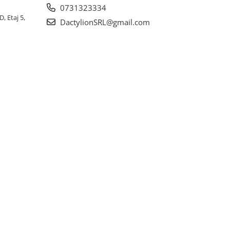
0731323334
, Etaj 5,
DactylionSRL@gmail.com