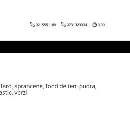
0215551169
0731323334
0,00
 fard, sprancene, fond de ten, pudra,
astic, verzi