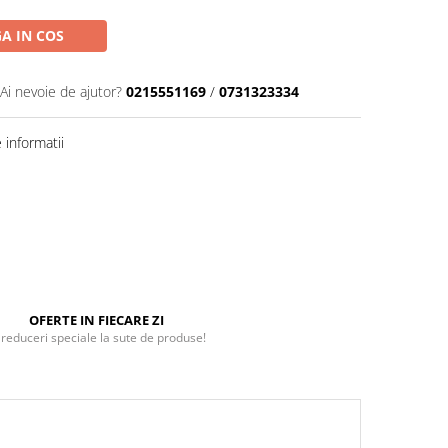
A IN COS
Ai nevoie de ajutor?
0215551169
/
0731323334
informatii
OFERTE IN FIECARE ZI
 reduceri speciale la sute de produse!