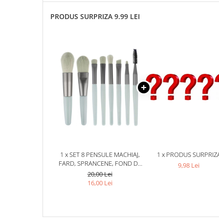
PRODUS SURPRIZA 9.99 LEI
1 x SET 8 PENSULE MACHIAJ,
1 x PRODUS SURPRIZ
FARD, SPRANCENE, FOND DE
9,98 Lei
TEN, PUDRA, PERI SINTETICI,
20,00 Lei
MANER PLASTIC, VERZI
16,00 Lei