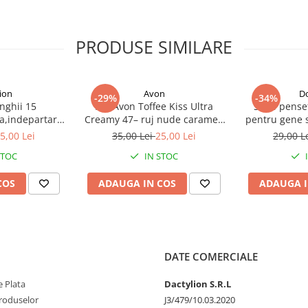
PRODUSE SIMILARE
ion
Avon
D
-29%
-34%
nghii 15
Ruj Avon Toffee Kiss Ultra
Set 4 pense
a,indepartare
Creamy 47– ruj nude caramel,
pentru gene s
,penseta si
cremos, satinat, hidratant
otel inoxidab
5,00 Lei
35,00 Lei
25,00 Lei
29,00 L
 curatare
negre – preci
STOC
IN STOC
fieca
COS
ADAUGA IN COS
ADAUGA I
DATE COMERCIALE
 Plata
Dactylion S.R.L
produselor
J3/479/10.03.2020