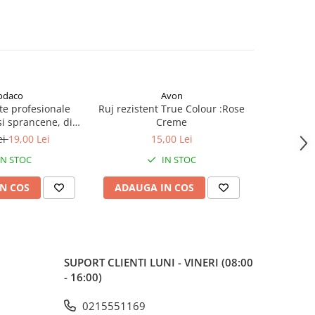
odaco
Avon
te profesionale
Ruj rezistent True Colour :Rose
Ruj de b
i sprancene, din
Creme
H
il, 9.6x1x0.4 cm,
ei
19,00 Lei
15,00 Lei
zie si eleganta in
IN STOC
IN STOC
re detaliu
N COS
ADAUGA IN COS
ADAUG
SUPORT CLIENTI
LUNI - VINERI (08:00
- 16:00)
0215551169