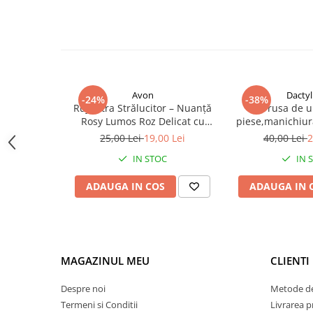
Avon
Dactyl
-24%
-38%
Ruj Ultra Strălucitor – Nuanță
Trusa de u
Rosy Lumos Roz Delicat cu
piese,manichiur
Reflexii Luminoase, Finish
puncte negre
25,00 Lei
19,00 Lei
40,00 Lei
2
Lucios și Textură Hidratantă
instrumente
IN STOC
IN 
pentru Buze Radiante și
Machiaj Romantic
ADAUGA IN COS
ADAUGA IN 
MAGAZINUL MEU
CLIENTI
Despre noi
Metode de
Termeni si Conditii
Livrarea 