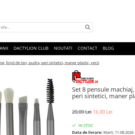
ANII
DACTYLION CLUB
NOUTATI
CONTACT
BLOG
e, fond de ten, pudra, peri sintetici, maner plastic, verzi
Set 8 pensule machiaj,
peri sintetici, maner pl
20,00 Lei
16,00 Lei
IN STOC
Data de livrare:
Marti, 11.08.2026