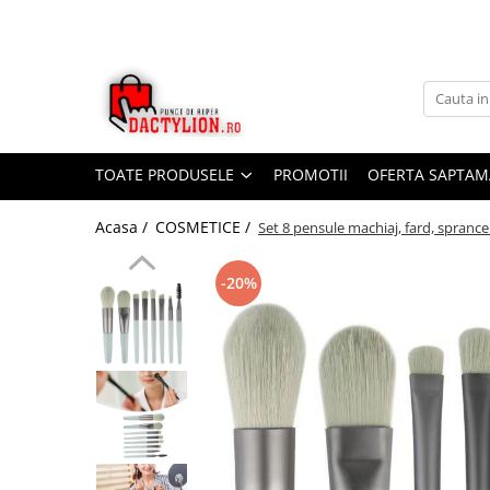
TOATE PRODUSELE
PROMOTII
OFERTA SAPTAM
Acasa /
COSMETICE /
Set 8 pensule machiaj, fard, sprancen
-20%