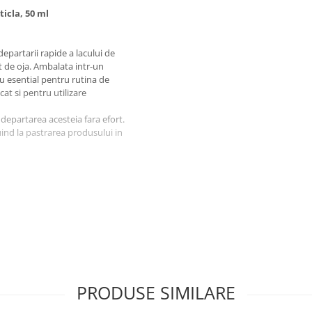
ticla, 50 ml
departarii rapide a lacului de
at de oja. Ambalata intr-un
iu esential pentru rutina de
cat si pentru utilizare
ndepartarea acesteia fara efort.
buind la pastrarea produsului in
PRODUSE SIMILARE