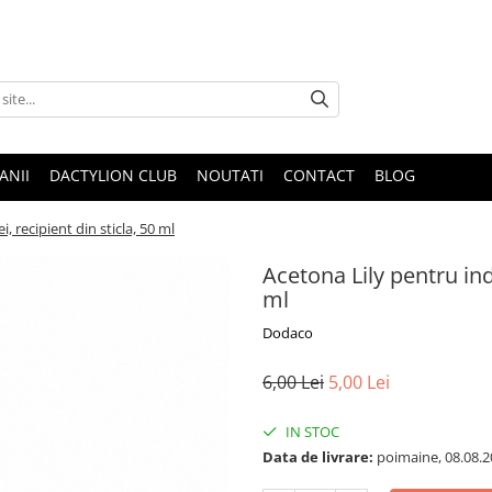
ANII
DACTYLION CLUB
NOUTATI
CONTACT
BLOG
, recipient din sticla, 50 ml
Acetona Lily pentru ind
ml
Dodaco
6,00 Lei
5,00 Lei
IN STOC
Data de livrare:
poimaine, 08.08.2