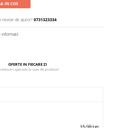
A IN COS
i nevoie de ajutor?
0731323334
informatii
OFERTE IN FIECARE ZI
 reduceri speciale la sute de produse!
15,98 Lei