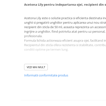
Acetona Lily pentru indepartarea ojei, recipient din s
Acetona Lily este o solutie practica si eficienta destinata in
unghii si pregatirii unghiilor pentru aplicarea unui nou str
recipient din sticla de 50 ml, aceasta reprezinta un accesor
ingrijire a unghiilor, fiind potrivita atat pentru uz personal, 
profesionala.
Formula lichida actioneaza eficient asupra ojei, facilitand i
Recipientul din sticla ofera rezistenta si stabilitate, contri
conditii optime pe termen lung.
VEZI MAI MULT
Informatii conformitate produs