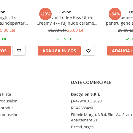
ion
Avon
D
-29%
-34%
nghii 15
Ruj Avon Toffee Kiss Ultra
Set 4 pense
a,indepartare
Creamy 47– ruj nude caramel,
pentru gene s
,penseta si
cremos, satinat, hidratant
otel inoxidab
5,00 Lei
35,00 Lei
25,00 Lei
29,00 L
 curatare
negre – preci
STOC
IN STOC
fieca
sa de manichiura, geanta
COS
ADAUGA IN COS
ADAUGA I
 pentru curatarea unghiilor
 proceduri cosmetice.
 utilizari multiple si reprezinta o
t unghiile. Flaconul este prevazut
ara.
DATE COMERCIALE
 Plata
Dactylion S.R.L
produselor
J3/479/10.03.2020
 produs
RO42388480
Produselor
Eftimie Murgu, NR.4, Bloc A4, Scara D
Apartament 21
Pitesti, Arges