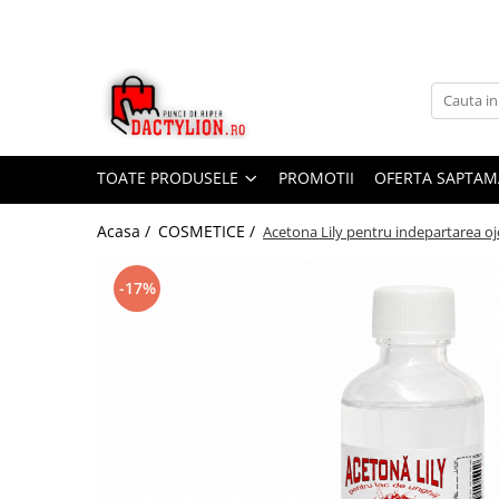
TOATE PRODUSELE
PROMOTII
OFERTA SAPTAM
Acasa /
COSMETICE /
Acetona Lily pentru indepartarea ojei
-17%