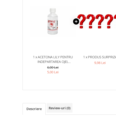
1 x ACETONA LILY PENTRU
1 x PRODUS SURPRIZ
INDEPARTAREA OJEI,
9,98 Lei
RECIPIENT DIN STICLA, 50 ML
6,00 Lei
5,00 Lei
Review-uri
(0)
Descriere