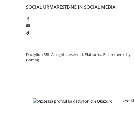
Capac cu filet
SOCIAL
URMARESTE-NE IN SOCIAL MEDIA
Depozitare sigura
Utilizare personala si profesionala
Recomandata pentru manichiura si pedichiura
Format compact
Utilizare externa
Continut pachet:
1 x Acetona Lily 50 ml, recipient din sticla
Dactylion SRL All rights reserved.
Platforma E-commerce by
Gomag
Vezi o