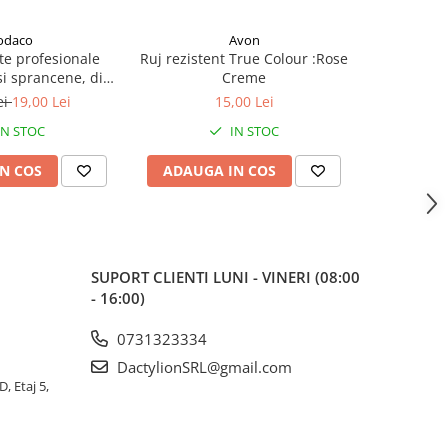
odaco
Avon
te profesionale
Ruj rezistent True Colour :Rose
Ruj de b
i sprancene, din
Creme
H
il, 9.6x1x0.4 cm,
ei
19,00 Lei
15,00 Lei
zie si eleganta in
IN STOC
IN STOC
re detaliu
N COS
ADAUGA IN COS
ADAUG
SUPORT CLIENTI
LUNI - VINERI (08:00
- 16:00)
0731323334
DactylionSRL@gmail.com
, Etaj 5,