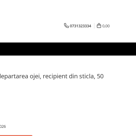
0731323334
0,00
epartarea ojei, recipient din sticla, 50
026