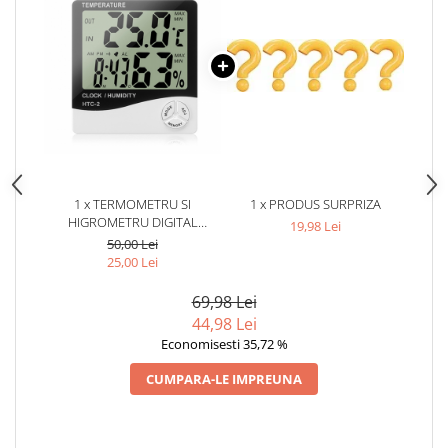
1 x TERMOMETRU SI
1 x PRODUS SURPRIZA
HIGROMETRU DIGITAL
19,98 Lei
INTERIOR, EXTERIOR CU
50,00 Lei
SONDA, MODEL HTC 2,
25,00 Lei
BATERIE INCLUSA
69,98 Lei
44,98 Lei
Economisesti 35,72 %
CUMPARA-LE IMPREUNA