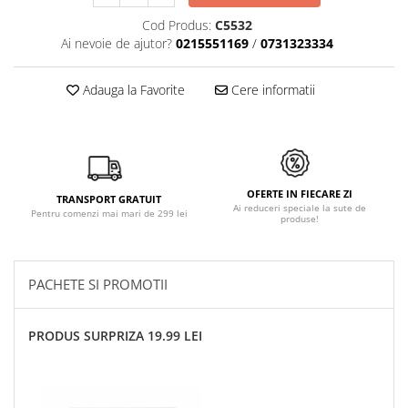
Cod Produs:
C5532
Ai nevoie de ajutor?
0215551169
/
0731323334
Adauga la Favorite
Cere informatii
OFERTE IN FIECARE ZI
TRANSPORT GRATUIT
Ai reduceri speciale la sute de
Pentru comenzi mai mari de 299 lei
produse!
PACHETE SI PROMOTII
PRODUS SURPRIZA 19.99 LEI