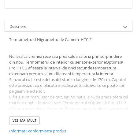
Descriere
Termometru si Higrometru de Camera HTC 2
Nu lasa ca vremea rece sau prea calda sa te ia prin surprindere
din nou. Termometrul de interior cu senzor exterior eOptima®
Pro HTC 2 afiseaza la interval de cinci secunde temperatura
exterioara precum si umiditatea si temperatura la interior.
Senzorul cu fir este detasabil si are o lungime de 170 cm. Capatul
este prevazut cu o placuta metalica autoadeziva ce se poate lipi
pe geam la exterior.
Cifrele sunt mari, usor de citit, iar inclinatia la 45 de grade ofera cel
mai bun unghi de vizualizare. Termometrul eOptima® Pro HTC 2
afiseaza ora si data, alternativ. De asemenea permite setarea unei
alarme, indeplinind cu succes functia de ceas desteptator.
Dispozitivul functioneaza cu o baterie AAA (inclusa). Dupa prima
VEZI MAI MULT
punere in functiune recomandam sa asteptati cel putin o
Informatii conformitate produs
jumatate de ora pentru calibrarea la mediul local.