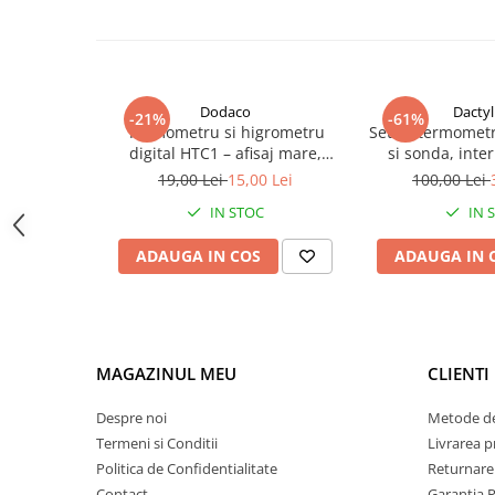
Dodaco
Dactyl
-21%
-61%
Termometru si higrometru
Set 4x termometru
digital HTC1 – afisaj mare,
si sonda, inter
masurare precisa si functii
BATERII 
19,00 Lei
15,00 Lei
100,00 Lei
multiple
IN STOC
IN 
Cum se foloseste clestele: introduceti cablul, intoarceti apar
directie) si apoi trageti.
Coaxul este gata acum pentru fixarea conectorului F.
ADAUGA IN COS
ADAUGA IN 
MAGAZINUL MEU
CLIENTI
Despre noi
Metode de
Termeni si Conditii
Livrarea 
Politica de Confidentialitate
Returnare
Contact
Garantia 