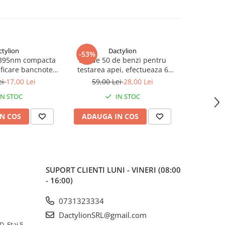
ctylion
Dactylion
-53%
-58%
 395nm compacta
Set de 50 de benzi pentru
Tester
ficare bancnote,
testarea apei, efectueaza 6
3in1,TDS
tialunecare,
teste simultan, duritate, acid
ei
17,00 Lei
59,00 Lei
28,00 Lei
69,0
 AA sau 14500,
cianuric, alcalinitate, PH, clor
IN STOC
IN STOC
egru
liber, clor total
N COS
ADAUGA IN COS
ADAUG
SUPORT CLIENTI
LUNI - VINERI (08:00
- 16:00)
0731323334
DactylionSRL@gmail.com
, Etaj 5,