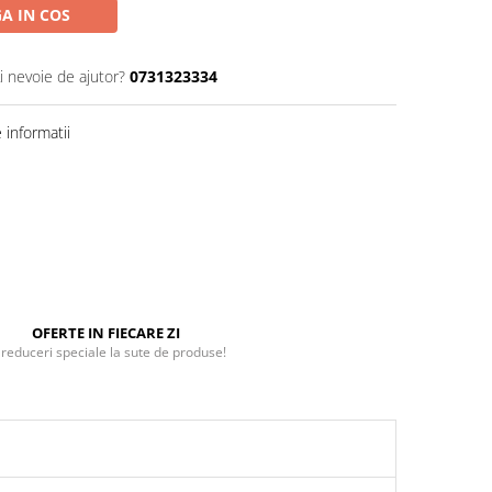
A IN COS
i nevoie de ajutor?
0731323334
informatii
OFERTE IN FIECARE ZI
 reduceri speciale la sute de produse!