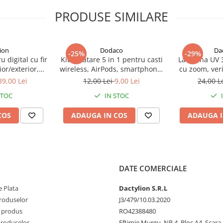
PRODUSE SIMILARE
ion
Dodaco
Da
-25%
-29%
 digital cu fir
Kit curatare 5 in 1 pentru casti
Lanterna UV
ior/exterior,
wireless, AirPods, smartphone,
cu zoom, veri
INCLUSE
tastatura si aparate foto,
metal, an
39,00 Lei
12,00 Lei
9,00 Lei
24,00 L
instrument multifunctional
alimentare
STOC
IN STOC
atul de cinci ori (in fiecare
pentru intretinerea
n
dispozitivelor electronice
COS
ADAUGA IN COS
ADAUGA I
DATE COMERCIALE
 Plata
Dactylion S.R.L
produselor
J3/479/10.03.2020
 produs
RO42388480
Produselor
Eftimie Murgu, NR.4, Bloc A4, Scara D