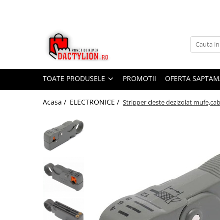
TOATE PRODUSELE
PROMOTII
OFERTA SAPTAM
Acasa /
ELECTRONICE /
Stripper cleste dezizolat mufe,ca