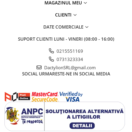
Mufe acceptate
MAGAZINUL MEU
8p8c (RJ45)
6p6C (RJ12)
CLIENTI
4p4c (RJ11)
Tester
DATE COMERCIALE
Dispozitiv pentru verificarea conexiunii corecte a
cablurilor de retea, mufele RJ45, RJ11 si RJ12 acceptate.
SUPORT CLIENTI
LUNI - VINERI (08:00 - 16:00)
Utilizarea diodelor LED indica conexiunea corecta.
Alimentat de o baterie 6F22 9V (nu este inclusa)
0215551169
Decapant de izolatie
0731323334
Un instrument simplu care va facilita indepartarea
DactylionSRL@gmail.com
izolatiei de protectie de la retea si cablurile obisnuite.
SOCIAL
URMARESTE-NE IN SOCIAL MEDIA
Mufe RJ45
25 buc de mufe transparente RJ45 gata sa fie atasate la
un cablu de retea.
Compozitia kitului:
Tester de cablu de retea NS-468
Un instrument pentru sertizarea prizelor
Decapant de izolatie