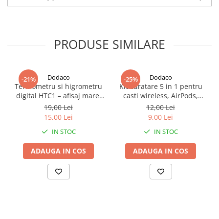
PRODUSE SIMILARE
Dodaco
Dodaco
-21%
-25%
Termometru si higrometru
Kit curatare 5 in 1 pentru
digital HTC1 – afisaj mare,
casti wireless, AirPods,
masurare precisa si functii
smartphone, tastatura si
19,00 Lei
12,00 Lei
multiple
aparate foto, instrument
15,00 Lei
9,00 Lei
multifunctional pentru
IN STOC
IN STOC
intretinerea dispozitivelor
electronice
ADAUGA IN COS
ADAUGA IN COS
Crimper
Instrumentul este utilizat pentru a castiga dopuri
modulare, echipate cu un taietor, o incuietoare de
deschidere si un mecanism de prindere laterala.