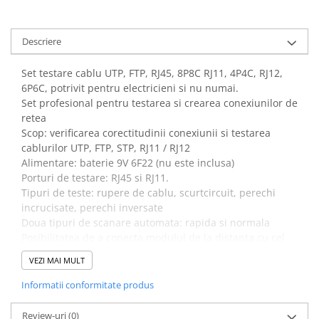
Descriere
Set testare cablu UTP, FTP, RJ45, 8P8C RJ11, 4P4C, RJ12,
6P6C, potrivit pentru electricieni si nu numai.
Set profesional pentru testarea si crearea conexiunilor de
retea
Scop: verificarea corectitudinii conexiunii si testarea
cablurilor UTP, FTP, STP, RJ11 / RJ12
Alimentare: baterie 9V 6F22 (nu este inclusa)
Porturi de testare: RJ45 si RJ11.
Tipuri de teste: rupere de cablu, scurtcircuit, perechi
incrucisate, perechi inversate
Doua tipuri de scanare automata: rapida si normala
Posibilitatea de a conecta modulul de la distanta cu cel
principal utilizand o sina speciala
VEZI MAI MULT
Un set de instrumente cele mai necesare
Informatii conformitate produs
Review-uri
(0)