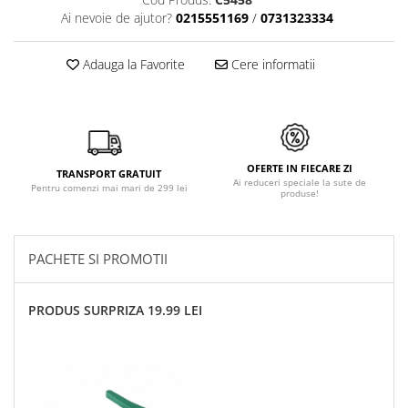
Ai nevoie de ajutor?
0215551169
/
0731323334
Adauga la Favorite
Cere informatii
OFERTE IN FIECARE ZI
TRANSPORT GRATUIT
Ai reduceri speciale la sute de
Pentru comenzi mai mari de 299 lei
produse!
PACHETE SI PROMOTII
PRODUS SURPRIZA 19.99 LEI