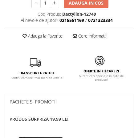
ADAUGA IN COS
Cod Produs:
Dactylion-12749
Ai nevoie de ajutor?
0215551169
/
0731323334
Adauga la Favorite
Cere informatii
OFERTE IN FIECARE ZI
TRANSPORT GRATUIT
Ai reduceri speciale la sute de
Pentru comenzi mai mari de 299 lei
produse!
PACHETE SI PROMOTII
PRODUS SURPRIZA 19.99 LEI