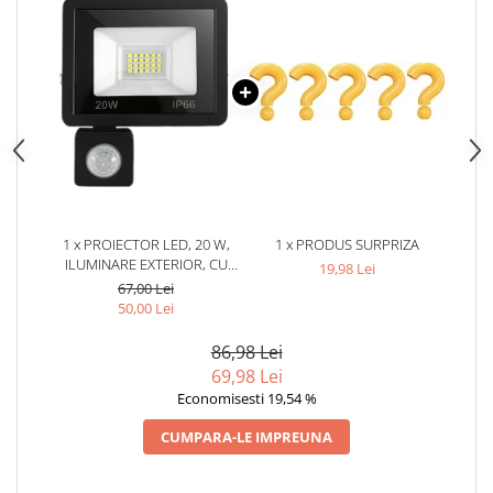
1 x PROIECTOR LED, 20 W,
1 x PRODUS SURPRIZA
ILUMINARE EXTERIOR, CU
19,98 Lei
SENZOR DE MISCARE, 24 LED-
67,00 Lei
URI, REZISTENT LA
50,00 Lei
INTEMPERII, PROTECTIE IP66,
9.5 X 12 X 2.5 CM
86,98 Lei
69,98 Lei
Economisesti 19,54 %
CUMPARA-LE IMPREUNA