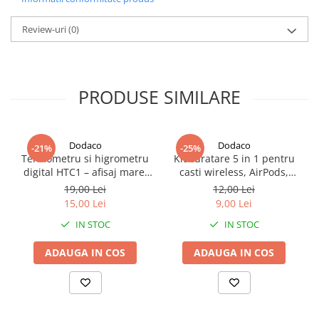
iluminare puternica, uniforma si clara, cu o temperatura de
culoare de 6000K, specifica luminii reci. Aceasta lumina este
Review-uri
(0)
perfecta pentru zonele unde este necesara vizibilitate ridicata,
precum curti, alei, parcari, garaje sau intrari in cladiri.
PRODUSE SIMILARE
Dodaco
Dodaco
-21%
-25%
Termometru si higrometru
Kit curatare 5 in 1 pentru
digital HTC1 – afisaj mare,
casti wireless, AirPods,
masurare precisa si functii
smartphone, tastatura si
19,00 Lei
12,00 Lei
multiple
aparate foto, instrument
15,00 Lei
9,00 Lei
multifunctional pentru
IN STOC
IN STOC
intretinerea dispozitivelor
electronice
ADAUGA IN COS
ADAUGA IN COS