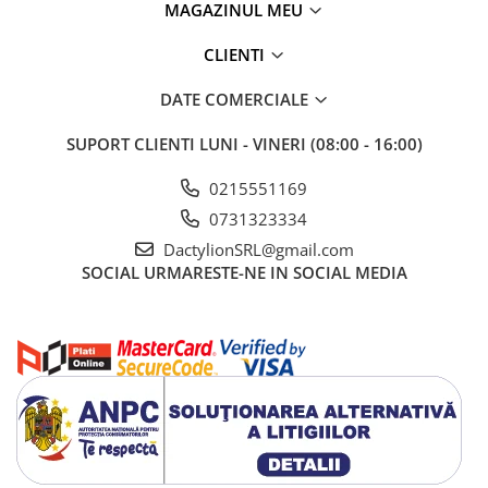
MAGAZINUL MEU
Semnalarea continuitatii circuitelor: da (sunet)
Functia HOLD - da
CLIENTI
Alimentare - baterie de 9 V
Dimensiune afisare: 14x47mm
DATE COMERCIALE
Indicatie maxima - 999
Dimensiuni: 225x90x35 mm
SUPORT CLIENTI
LUNI - VINERI (08:00 - 16:00)
Greutate: 250g
0215551169
0731323334
DactylionSRL@gmail.com
SOCIAL
URMARESTE-NE IN SOCIAL MEDIA