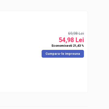
69,98 Lei
54,98 Lei
Economisesti 21,43 %
Cumpara-le impreuna