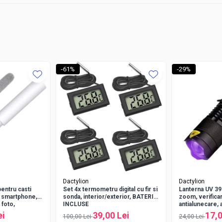
-61%
-29%
 in
grade Celsius sau Fahrenheit
, oferind flexibilitate in functie de preferin
nfort afiseaza intuitiv starea aerului prin cele trei zone:
DRY (uscat), COMFOR
Dactylion
Dactylion
pentru casti
Set 4x termometru digital cu fir si
Lanterna UV 3
, smartphone,
sonda, interior/exterior, BATERII
zoom, verifica
 foto,
INCLUSE
antialunecare,
nctional pentru
14500, negru
ei
39,00 Lei
17,0
100,00 Lei
24,00 Lei
itivelor