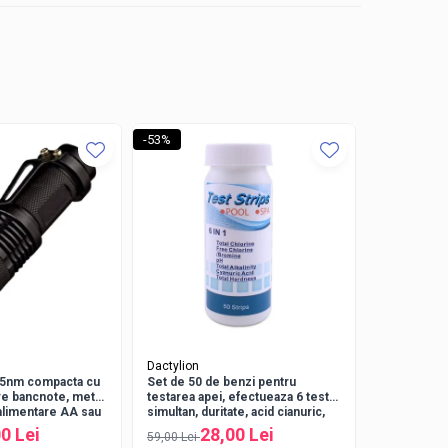
-53%
-58%
tele utilizatorului. Higrometrul integrat monitorizeaza
T (confortabil) si WET (umed)
.
Dactylion
Dactylion
95nm compacta cu
Set de 50 de benzi pentru
Tester apa 
re bancnote, metal,
testarea apei, efectueaza 6 teste
3in1,TDS,EC
 alimentare AA sau
simultan, duritate, acid cianuric,
Albastru
alcalinitate, PH, clor liber, clor
0 Lei
28,00 Lei
2
59,00 Lei
69,00 Lei
total