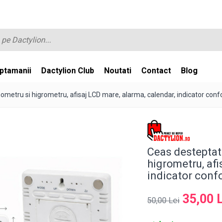
ptamanii
Dactylion Club
Noutati
Contact
Blog
ometru si higrometru, afisaj LCD mare, alarma, calendar, indicator confor
Ceas desteptat
higrometru, afi
indicator confor
35,00 
50,00 Lei