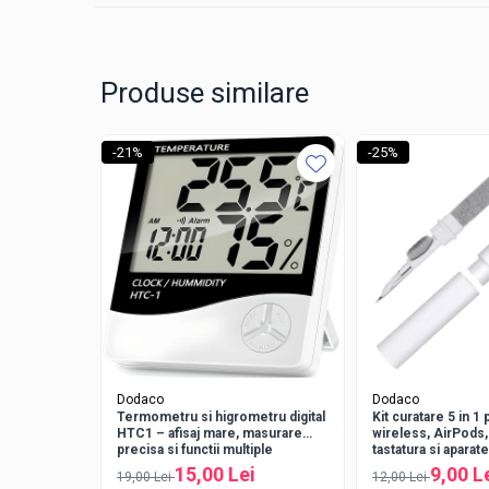
Produse similare
-21%
-25%
Functia de masurare a temperaturii permite afisarea valorilor
permanent nivelul umiditatii din incapere, iar indicatorul de co
Dodaco
Dodaco
Termometru si higrometru digital
Kit curatare 5 in 1 
HTC1 – afisaj mare, masurare
wireless, AirPods
precisa si functii multiple
tastatura si aparate
instrument multifu
15,00 Lei
9,00 L
19,00 Lei
12,00 Lei
intretinerea dispoz