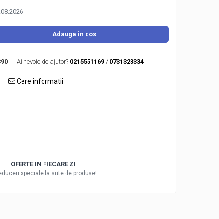
1.08.2026
Adauga in cos
390
Ai nevoie de ajutor?
0215551169
/
0731323334
Cere informatii
OFERTE IN FIECARE ZI
reduceri speciale la sute de produse!