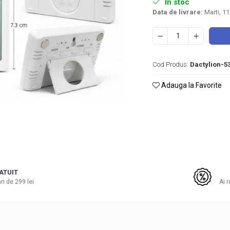
In stoc
Data de livrare:
Marti, 1
Cod Produs:
Dactylion-5
Adauga la Favorite
e
k
ATUIT
i de 299 lei
Ai 