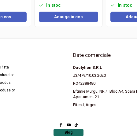
In stoc
In stoc
in cos
Adauga in cos
Adaug
Date comerciale
Plata
Dactylion S.R.L
roduselor
J3/479/10.03.2020
d selectarea modului preferat de afisare. Alarma sonora integrata te ajuta sa inc
produs
RO42388480
 suplimentare de odihna.
roduselor
Eftimie Murgu, NR.4, Bloc A4, Scara D
, birou, raft sau mobilier. Poate fi asezat pe suportul rabatabil incorporat sa
Apartament 21
Pitesti, Arges
mite functionarea fara cabluri si amplasarea oriunde este necesar. Consumul r
Blog