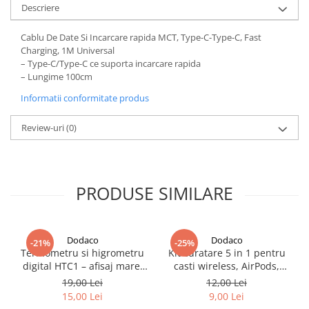
Descriere
Cablu De Date Si Incarcare rapida MCT, Type-C-Type-C, Fast
Charging, 1M Universal
– Type-C/Type-C ce suporta incarcare rapida
– Lungime 100cm
Informatii conformitate produs
Review-uri
(0)
PRODUSE SIMILARE
Dodaco
Dodaco
-21%
-25%
Termometru si higrometru
Kit curatare 5 in 1 pentru
digital HTC1 – afisaj mare,
casti wireless, AirPods,
masurare precisa si functii
smartphone, tastatura si
19,00 Lei
12,00 Lei
multiple
aparate foto, instrument
15,00 Lei
9,00 Lei
multifunctional pentru