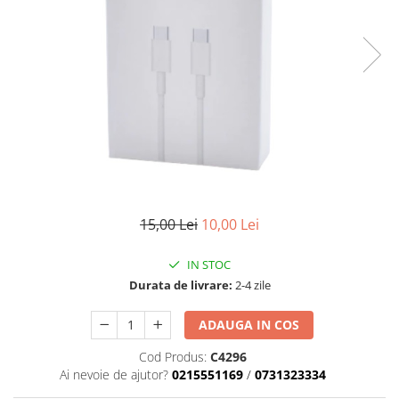
15,00 Lei
10,00 Lei
IN STOC
Durata de livrare:
2-4 zile
ADAUGA IN COS
Cod Produs:
C4296
Ai nevoie de ajutor?
0215551169
/
0731323334